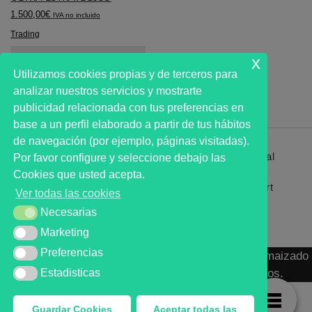
1.500,00
€
IVA no incluido
Trading
x
Utilizamos cookies propias y de terceros para
analizar nuestros servicios y mostrarte
publicidad relacionada con tus preferencias en
base a un perfil elaborado a partir de tus hábitos
de navegación (por ejemplo, páginas visitadas).
Primer analista bursátil automatizado profesional
Por favor configure y seleccione debajo las
que ayuda a la decisión | First automated stock
Cookies que usted acepta.
markets analyst software as a desission support
Ver todas las cookies
system.
Necesarias
Necesarias
Marketing
Marketing
Preferencias
Preferencias
MARKT ADVISOR ® 2016 :: Análisis Bursátil Automaizado
Estadisticas
de Activos Cotizados en Mercados Organizados.
Estadisticas
Guardar Cookies
Aceptar todas las