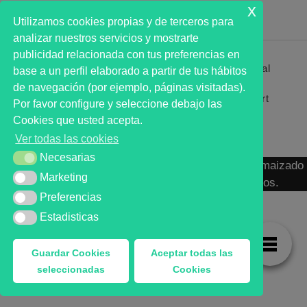
x
Utilizamos cookies propias y de terceros para
analizar nuestros servicios y mostrarte
publicidad relacionada con tus preferencias en
Primer analista bursátil automatizado profesional
base a un perfil elaborado a partir de tus hábitos
que ayuda a la decisión | First automated stock
de navegación (por ejemplo, páginas visitadas).
markets analyst software as a desission support
Por favor configure y seleccione debajo las
system.
Cookies que usted acepta.
Ver todas las cookies
Necesarias
Necesarias
MARKT ADVISOR ® 2016 :: Análisis Bursátil Automaizado
Marketing
Marketing
de Activos Cotizados en Mercados Organizados.
Preferencias
Preferencias
Estadisticas
Estadisticas
Guardar Cookies
Aceptar todas las
seleccionadas
Cookies