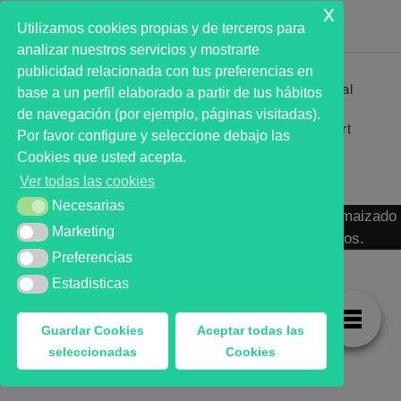
x
Utilizamos cookies propias y de terceros para
analizar nuestros servicios y mostrarte
publicidad relacionada con tus preferencias en
Primer analista bursátil automatizado profesional
base a un perfil elaborado a partir de tus hábitos
que ayuda a la decisión | First automated stock
de navegación (por ejemplo, páginas visitadas).
markets analyst software as a desission support
Por favor configure y seleccione debajo las
system.
Cookies que usted acepta.
Ver todas las cookies
Necesarias
Necesarias
MARKT ADVISOR ® 2016 :: Análisis Bursátil Automaizado
Marketing
Marketing
de Activos Cotizados en Mercados Organizados.
Preferencias
Preferencias
Estadisticas
Estadisticas
Guardar Cookies
Aceptar todas las
seleccionadas
Cookies