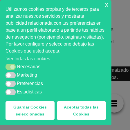
x
Utilizamos cookies propias y de terceros para
analizar nuestros servicios y mostrarte
publicidad relacionada con tus preferencias en
Primer analista bursátil automatizado profesional
base a un perfil elaborado a partir de tus hábitos
que ayuda a la decisión | First automated stock
de navegación (por ejemplo, páginas visitadas).
markets analyst software as a desission support
Por favor configure y seleccione debajo las
system.
Cookies que usted acepta.
Ver todas las cookies
Necesarias
Necesarias
MARKT ADVISOR ® 2016 :: Análisis Bursátil Automaizado
Marketing
Marketing
de Activos Cotizados en Mercados Organizados.
Preferencias
Preferencias
Estadisticas
Estadisticas
Guardar Cookies
Aceptar todas las
seleccionadas
Cookies