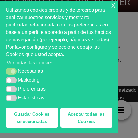
GROWTH AL CIERRE DE AYER
x
Utilizamos cookies propias y de terceros para
analizar nuestros servicios y mostrarte
publicidad relacionada con tus preferencias en
base a un perfil elaborado a partir de tus hábitos
de navegación (por ejemplo, páginas visitadas).
Primer analista bursátil automatizado profesional
Por favor configure y seleccione debajo las
que ayuda a la decisión | First automated stock
Cookies que usted acepta.
markets analyst software as a desission support
Ver todas las cookies
system.
Necesarias
Necesarias
Marketing
Marketing
Preferencias
Preferencias
MARKT ADVISOR ® 2016 :: Análisis Bursátil Automaizado
de Activos Cotizados en Mercados Organizados.
Estadisticas
Estadisticas
Guardar Cookies
Aceptar todas las
seleccionadas
Cookies