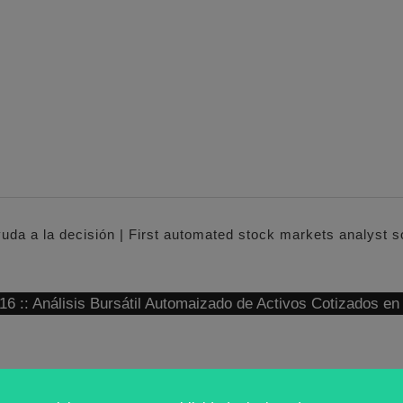
yuda a la decisión | First automated stock markets analyst 
: Análisis Bursátil Automaizado de Activos Cotizados e