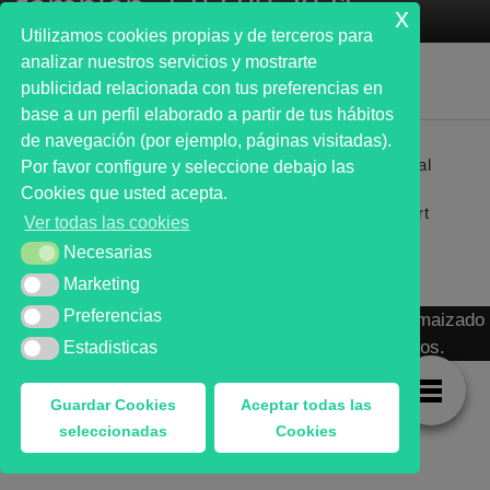
también. | 03.09.2021
x
Utilizamos cookies propias y de terceros para
analizar nuestros servicios y mostrarte
publicidad relacionada con tus preferencias en
base a un perfil elaborado a partir de tus hábitos
de navegación (por ejemplo, páginas visitadas).
Primer analista bursátil automatizado profesional
Por favor configure y seleccione debajo las
que ayuda a la decisión | First automated stock
Cookies que usted acepta.
markets analyst software as a desission support
Ver todas las cookies
system.
Necesarias
Necesarias
Marketing
Marketing
Preferencias
Preferencias
MARKT ADVISOR ® 2016 :: Análisis Bursátil Automaizado
de Activos Cotizados en Mercados Organizados.
Estadisticas
Estadisticas
Guardar Cookies
Aceptar todas las
seleccionadas
Cookies