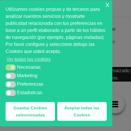
x
Utilizamos cookies propias y de terceros para
analizar nuestros servicios y mostrarte
publicidad relacionada con tus preferencias en
Primer analista bursátil automatizado profesional
base a un perfil elaborado a partir de tus hábitos
que ayuda a la decisión | First automated stock
de navegación (por ejemplo, páginas visitadas).
markets analyst software as a desission support
Por favor configure y seleccione debajo las
system.
Cookies que usted acepta.
Ver todas las cookies
Necesarias
Necesarias
MARKT ADVISOR ® 2016 :: Análisis Bursátil Automaizado
Marketing
Marketing
de Activos Cotizados en Mercados Organizados.
Preferencias
Preferencias
Estadisticas
Estadisticas
Guardar Cookies
Aceptar todas las
seleccionadas
Cookies