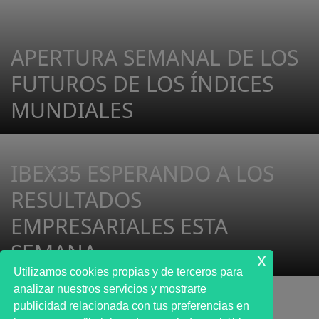
APERTURA SEMANAL DE LOS
FUTUROS DE LOS ÍNDICES
MUNDIALES
IBEX35 ESPERANDO A LOS
RESULTADOS
EMPRESARIALES ESTA
SEMANA
x
Utilizamos cookies propias y de terceros para
analizar nuestros servicios y mostrarte
publicidad relacionada con tus preferencias en