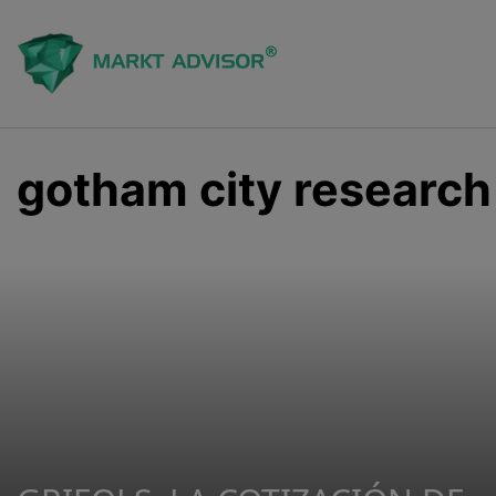
Saltar
al
contenido
gotham city research