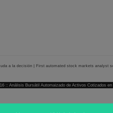
yuda a la decisión | First automated stock markets analyst 
: Análisis Bursátil Automaizado de Activos Cotizados e