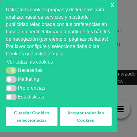
x
Utilizamos cookies propias y de terceros para
analizar nuestros servicios y mostrarte
publicidad relacionada con tus preferencias en
Primer analista bursátil automatizado profesional
base a un perfil elaborado a partir de tus hábitos
que ayuda a la decisión | First automated stock
de navegación (por ejemplo, páginas visitadas).
markets analyst software as a desission support
Por favor configure y seleccione debajo las
system.
Cookies que usted acepta.
Ver todas las cookies
Necesarias
Necesarias
MARKT ADVISOR ® 2016 :: Análisis Bursátil Automaizado
Marketing
Marketing
de Activos Cotizados en Mercados Organizados.
Preferencias
Preferencias
Estadisticas
Estadisticas
Guardar Cookies
Aceptar todas las
seleccionadas
Cookies