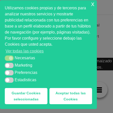
x
Utilizamos cookies propias y de terceros para
analizar nuestros servicios y mostrarte
publicidad relacionada con tus preferencias en
Primer analista bursátil automatizado profesional
base a un perfil elaborado a partir de tus hábitos
que ayuda a la decisión | First automated stock
de navegación (por ejemplo, páginas visitadas).
markets analyst software as a desission support
Por favor configure y seleccione debajo las
system.
Cookies que usted acepta.
Ver todas las cookies
Necesarias
Necesarias
MARKT ADVISOR ® 2016 :: Análisis Bursátil Automaizado
Marketing
Marketing
de Activos Cotizados en Mercados Organizados.
Preferencias
Preferencias
Estadisticas
Estadisticas
Guardar Cookies
Aceptar todas las
seleccionadas
Cookies