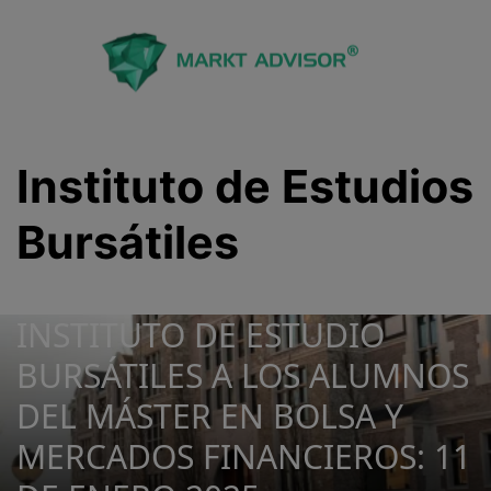
Saltar
al
contenido
Instituto de Estudios
Bursátiles
NUEVA MASTERCLASS EN EL
INSTITUTO DE ESTUDIO
BURSÁTILES A LOS ALUMNOS
DEL MÁSTER EN BOLSA Y
MERCADOS FINANCIEROS: 11