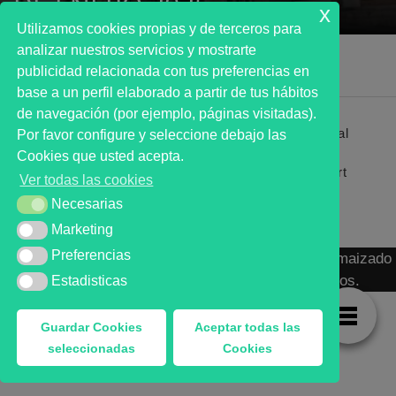
DE ENERO 2025
x
Utilizamos cookies propias y de terceros para
analizar nuestros servicios y mostrarte
publicidad relacionada con tus preferencias en
base a un perfil elaborado a partir de tus hábitos
de navegación (por ejemplo, páginas visitadas).
Primer analista bursátil automatizado profesional
Por favor configure y seleccione debajo las
que ayuda a la decisión | First automated stock
Cookies que usted acepta.
markets analyst software as a desission support
Ver todas las cookies
system.
Necesarias
Necesarias
Marketing
Marketing
Preferencias
Preferencias
MARKT ADVISOR ® 2016 :: Análisis Bursátil Automaizado
de Activos Cotizados en Mercados Organizados.
Estadisticas
Estadisticas
Guardar Cookies
Aceptar todas las
seleccionadas
Cookies