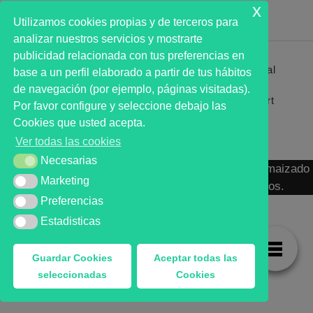
x
Utilizamos cookies propias y de terceros para
analizar nuestros servicios y mostrarte
publicidad relacionada con tus preferencias en
Primer analista bursátil automatizado profesional
base a un perfil elaborado a partir de tus hábitos
que ayuda a la decisión | First automated stock
de navegación (por ejemplo, páginas visitadas).
markets analyst software as a desission support
Por favor configure y seleccione debajo las
system.
Cookies que usted acepta.
Ver todas las cookies
Necesarias
Necesarias
MARKT ADVISOR ® 2016 :: Análisis Bursátil Automaizado
Marketing
Marketing
de Activos Cotizados en Mercados Organizados.
Preferencias
Preferencias
Estadisticas
Estadisticas
Guardar Cookies
Aceptar todas las
seleccionadas
Cookies