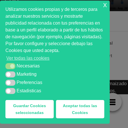
500
x
Utilizamos cookies propias y de terceros para
analizar nuestros servicios y mostrarte
publicidad relacionada con tus preferencias en
base a un perfil elaborado a partir de tus hábitos
de navegación (por ejemplo, páginas visitadas).
Primer analista bursátil automatizado profesional
Por favor configure y seleccione debajo las
que ayuda a la decisión | First automated stock
Cookies que usted acepta.
markets analyst software as a desission support
Ver todas las cookies
system.
Necesarias
Necesarias
Marketing
Marketing
Preferencias
Preferencias
MARKT ADVISOR ® 2016 :: Análisis Bursátil Automaizado
de Activos Cotizados en Mercados Organizados.
Estadisticas
Estadisticas
Guardar Cookies
Aceptar todas las
seleccionadas
Cookies