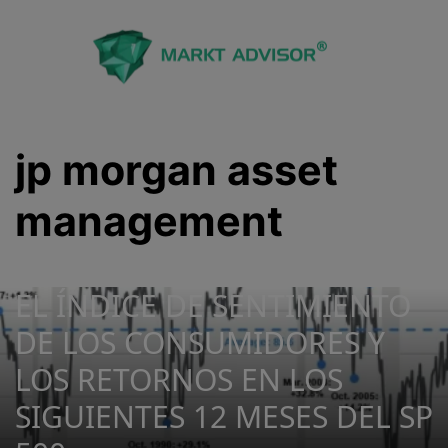
Saltar
al
contenido
jp morgan asset
management
EL ÍNDICE DE SENTIMIENTO
DE LOS CONSUMIDORES Y
LOS RETORNOS EN LOS
SIGUIENTES 12 MESES DEL SP