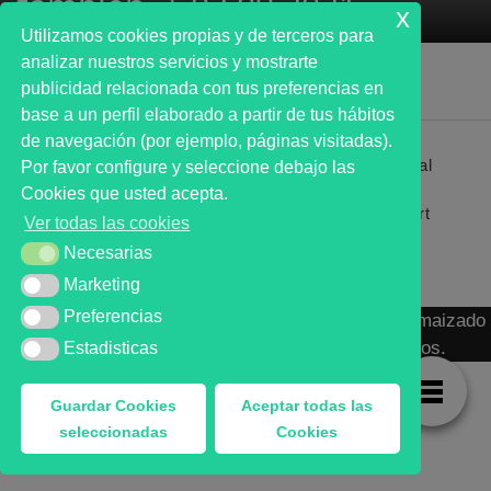
también. | 03.09.2021
x
Utilizamos cookies propias y de terceros para
analizar nuestros servicios y mostrarte
publicidad relacionada con tus preferencias en
base a un perfil elaborado a partir de tus hábitos
de navegación (por ejemplo, páginas visitadas).
Primer analista bursátil automatizado profesional
Por favor configure y seleccione debajo las
que ayuda a la decisión | First automated stock
Cookies que usted acepta.
markets analyst software as a desission support
Ver todas las cookies
system.
Necesarias
Necesarias
Marketing
Marketing
Preferencias
Preferencias
MARKT ADVISOR ® 2016 :: Análisis Bursátil Automaizado
de Activos Cotizados en Mercados Organizados.
Estadisticas
Estadisticas
Guardar Cookies
Aceptar todas las
seleccionadas
Cookies