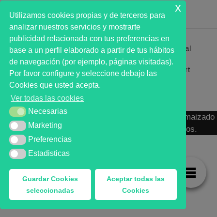
x
Utilizamos cookies propias y de terceros para
analizar nuestros servicios y mostrarte
publicidad relacionada con tus preferencias en
Primer analista bursátil automatizado profesional
base a un perfil elaborado a partir de tus hábitos
que ayuda a la decisión | First automated stock
de navegación (por ejemplo, páginas visitadas).
markets analyst software as a desission support
Por favor configure y seleccione debajo las
system.
Cookies que usted acepta.
Ver todas las cookies
Necesarias
Necesarias
MARKT ADVISOR ® 2016 :: Análisis Bursátil Automaizado
Marketing
Marketing
de Activos Cotizados en Mercados Organizados.
Preferencias
Preferencias
Estadisticas
Estadisticas
Guardar Cookies
Aceptar todas las
seleccionadas
Cookies