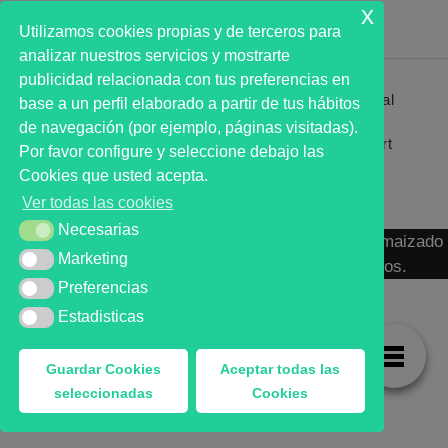
x
Utilizamos cookies propias y de terceros para
analizar nuestros servicios y mostrarte
publicidad relacionada con tus preferencias en
Primer analista bursátil automatizado profesional
base a un perfil elaborado a partir de tus hábitos
que ayuda a la decisión | First automated stock
de navegación (por ejemplo, páginas visitadas).
markets analyst software as a desission support
Por favor configure y seleccione debajo las
system.
Cookies que usted acepta.
Ver todas las cookies
Necesarias
Necesarias
MARKT ADVISOR ® 2016 :: Análisis Bursátil Automaizado
Marketing
Marketing
de Activos Cotizados en Mercados Organizados.
Preferencias
Preferencias
Estadisticas
Estadisticas
Guardar Cookies
Aceptar todas las
seleccionadas
Cookies