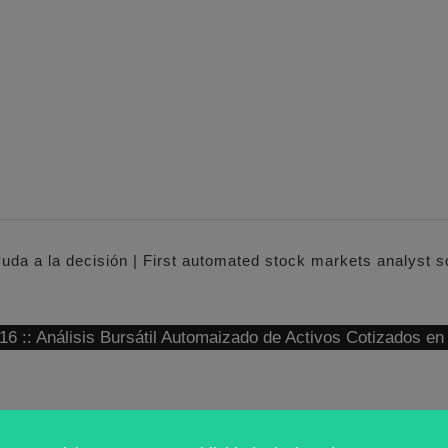
yuda a la decisión | First automated stock markets analyst 
: Análisis Bursátil Automaizado de Activos Cotizados e