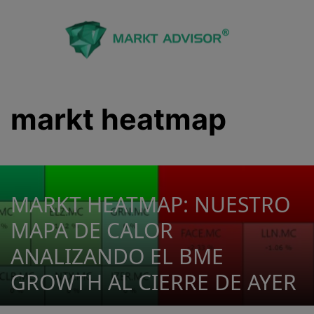
Saltar
al
contenido
markt heatmap
MARKT HEATMAP: NUESTRO
MAPA DE CALOR
ANALIZANDO EL BME
GROWTH AL CIERRE DE AYER