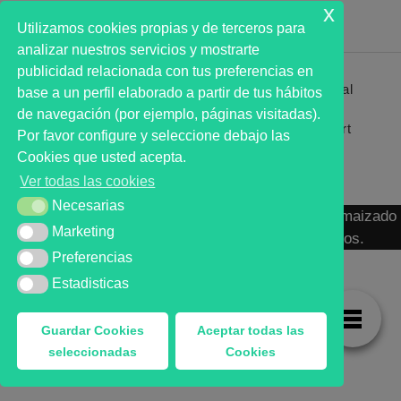
x
Utilizamos cookies propias y de terceros para
analizar nuestros servicios y mostrarte
publicidad relacionada con tus preferencias en
Primer analista bursátil automatizado profesional
base a un perfil elaborado a partir de tus hábitos
que ayuda a la decisión | First automated stock
de navegación (por ejemplo, páginas visitadas).
markets analyst software as a desission support
Por favor configure y seleccione debajo las
system.
Cookies que usted acepta.
Ver todas las cookies
Necesarias
Necesarias
MARKT ADVISOR ® 2016 :: Análisis Bursátil Automaizado
Marketing
Marketing
de Activos Cotizados en Mercados Organizados.
Preferencias
Preferencias
Estadisticas
Estadisticas
Guardar Cookies
Aceptar todas las
seleccionadas
Cookies