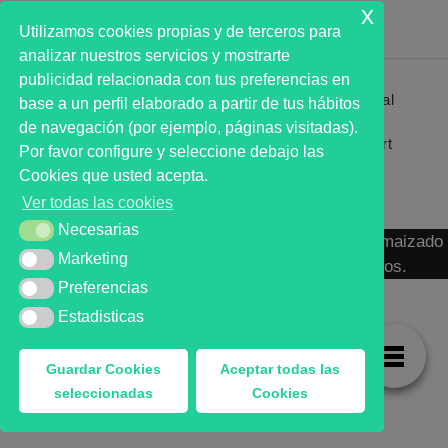
x
Utilizamos cookies propias y de terceros para
analizar nuestros servicios y mostrarte
publicidad relacionada con tus preferencias en
Primer analista bursátil automatizado profesional
base a un perfil elaborado a partir de tus hábitos
que ayuda a la decisión | First automated stock
de navegación (por ejemplo, páginas visitadas).
markets analyst software as a desission support
Por favor configure y seleccione debajo las
system.
Cookies que usted acepta.
Ver todas las cookies
Necesarias
Necesarias
MARKT ADVISOR ® 2016 :: Análisis Bursátil Automaizado
Marketing
Marketing
de Activos Cotizados en Mercados Organizados.
Preferencias
Preferencias
Estadisticas
Estadisticas
Guardar Cookies
Aceptar todas las
seleccionadas
Cookies