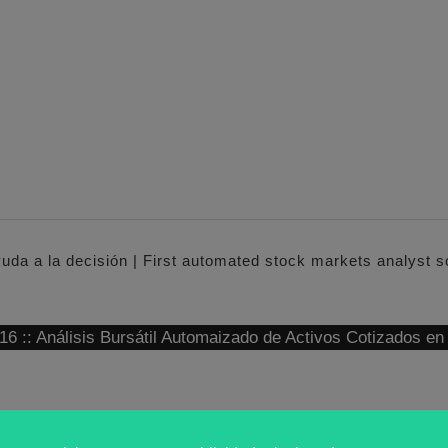
yuda a la decisión | First automated stock markets analyst 
: Análisis Bursátil Automaizado de Activos Cotizados e