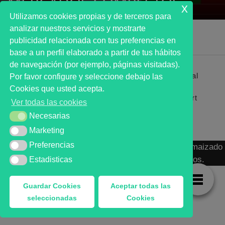
MERCADOS COMPLETOS
x
Utilizamos cookies propias y de terceros para
analizar nuestros servicios y mostrarte
publicidad relacionada con tus preferencias en
base a un perfil elaborado a partir de tus hábitos
de navegación (por ejemplo, páginas visitadas).
Primer analista bursátil automatizado profesional
Por favor configure y seleccione debajo las
que ayuda a la decisión | First automated stock
Cookies que usted acepta.
markets analyst software as a desission support
Ver todas las cookies
system.
Necesarias
Necesarias
Marketing
Marketing
Preferencias
Preferencias
MARKT ADVISOR ® 2016 :: Análisis Bursátil Automaizado
de Activos Cotizados en Mercados Organizados.
Estadisticas
Estadisticas
Guardar Cookies
Aceptar todas las
seleccionadas
Cookies