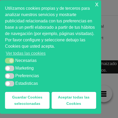
x
Utilizamos cookies propias y de terceros para
analizar nuestros servicios y mostrarte
publicidad relacionada con tus preferencias en
Primer analista bursátil automatizado profesional
base a un perfil elaborado a partir de tus hábitos
que ayuda a la decisión | First automated stock
de navegación (por ejemplo, páginas visitadas).
markets analyst software as a desission support
Por favor configure y seleccione debajo las
system.
Cookies que usted acepta.
Ver todas las cookies
Necesarias
Necesarias
MARKT ADVISOR ® 2016 :: Análisis Bursátil Automaizado
Marketing
Marketing
de Activos Cotizados en Mercados Organizados.
Preferencias
Preferencias
Estadisticas
Estadisticas
Guardar Cookies
Aceptar todas las
seleccionadas
Cookies