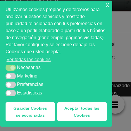
6345 PUNTOS
x
Utilizamos cookies propias y de terceros para
analizar nuestros servicios y mostrarte
publicidad relacionada con tus preferencias en
base a un perfil elaborado a partir de tus hábitos
de navegación (por ejemplo, páginas visitadas).
Primer analista bursátil automatizado profesional
Por favor configure y seleccione debajo las
que ayuda a la decisión | First automated stock
Cookies que usted acepta.
markets analyst software as a desission support
Ver todas las cookies
system.
Necesarias
Necesarias
Marketing
Marketing
Preferencias
Preferencias
MARKT ADVISOR ® 2016 :: Análisis Bursátil Automaizado
de Activos Cotizados en Mercados Organizados.
Estadisticas
Estadisticas
Guardar Cookies
Aceptar todas las
seleccionadas
Cookies