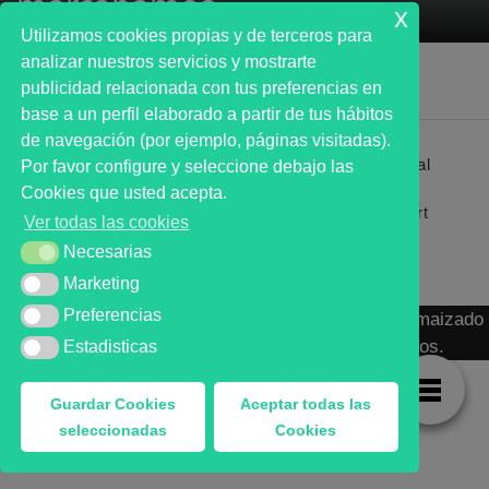
marcábamos
x
Utilizamos cookies propias y de terceros para
analizar nuestros servicios y mostrarte
publicidad relacionada con tus preferencias en
base a un perfil elaborado a partir de tus hábitos
de navegación (por ejemplo, páginas visitadas).
Primer analista bursátil automatizado profesional
Por favor configure y seleccione debajo las
que ayuda a la decisión | First automated stock
Cookies que usted acepta.
markets analyst software as a desission support
Ver todas las cookies
system.
Necesarias
Necesarias
Marketing
Marketing
Preferencias
Preferencias
MARKT ADVISOR ® 2016 :: Análisis Bursátil Automaizado
de Activos Cotizados en Mercados Organizados.
Estadisticas
Estadisticas
Guardar Cookies
Aceptar todas las
seleccionadas
Cookies