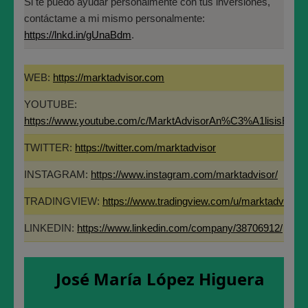
Si te puedo ayudar personalmente con tus inversiones,
contáctame a mi mismo personalmente:
10- En definitiva, la gente de a pie no tiene miedo a
https://lnkd.in/gUnaBdm
.
invertir. y por tanto no toma precauciones. Lo mismo
que pasó en el año 2000, pero más exagerado ahora.
WEB:
https://marktadvisor.com
YOUTUBE:
https://www.youtube.com/c/MarktAdvisorAn%C3%A1lisisBurs
TWITTER:
https://twitter.com/marktadvisor
INSTAGRAM:
https://www.instagram.com/marktadvisor/
TRADINGVIEW:
https://www.tradingview.com/u/marktadvisor/
LINKEDIN:
https://www.linkedin.com/company/38706912/
José María López Higuera
11- Mientras tanto los multimillonarios llevan sacando
dinero de Bolsa todo este año a saco.