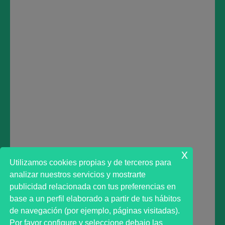
INSTAGRAM:
https://www.instagram.com/marktadvisor/
TRADINGVIEW:
https://www.tradingview.com/u/marktadvisor/
LINKEDIN:
https://www.linkedin.com/company/38706912/
Deja una respuesta
Lo siento, debes estar
conectado
para publicar un
comentario.
x
Utilizamos cookies propias y de terceros para
analizar nuestros servicios y mostrarte
publicidad relacionada con tus preferencias en
base a un perfil elaborado a partir de tus hábitos
de navegación (por ejemplo, páginas visitadas).
Primer analista bursátil automatizado profesional
Por favor configure y seleccione debajo las