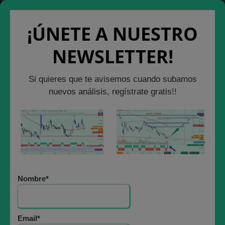
Saltar
Cerrar Ventana
Salir de la Web
al
¡ÚNETE A NUESTRO
contenido
NEWSLETTER!
ANÁLISIS BURSÁTIL
Si quieres que te avisemos cuando subamos
20 INDICIOS de una
nuevos análisis, regístrate gratis!!
CRISIS en BOLSA en
2022
2 enero, 2022
Nombre*
Email*