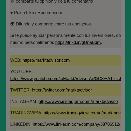
💬 comparte tu opinión y deja tu comentario
Universidad Politécnica de
para financiarse a intereses más bajos.
Madrid(UPM)
♥️ Pulsa Like / Recomendar
17- Si suben hipotecas : menos consumo.
🌍 Difunde y comparte entre tus contactos.
18- Y habrá ajuste de valoraciones en bolsa a la baja.
Si te puedo ayudar personalmente con tus inversiones, contác
mismo personalmente:
https://lnkd.in/gUnaBdm
.
19- Habrá ajustes en Bonos y Renta Fija al alza.
WEB:
https://marktadvisor.com
20- Hay peligro en acciones cíclicas o muy
endeudadas.
YOUTUBE:
https://www.youtube.com/c/MarktAdvisorAn%C3%A1lisisBurs
Suerte en la operativa !!! Y Feliz salida de año para
todos !!! SUUUUUUUUUUSCRÍBETE !!
TWITTER:
https://twitter.com/marktadvisor
INSTAGRAM:
https://www.instagram.com/marktadvisor/
José María López Higuera
TRADINGVIEW:
https://www.tradingview.com/u/marktadvisor/
LINKEDIN:
https://www.linkedin.com/company/38706912/
Fundador de MARKT ADVISOR.