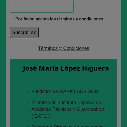
Por favor, acepta los términos y condiciones
Términos y Condiciones
En 2022 puede haber una crisis en Bolsa sin
precedentes por todos estos motivos…..y no hemos
José María López Higuera
añadido como veréis además la pandemia del COVID
que nos sigue ocupando:
1- El SP500 ha cerrado en máximos históricos 69
Fundador de MARKT ADVISOR.
veces en 2021.
Miembro del Instituto Español de
Analistas Técnicos y Cuantitativos
2- Si quitas las FAANG en realidad el NASDAQ ha
(IEATEC).
bajado un 20% este año.