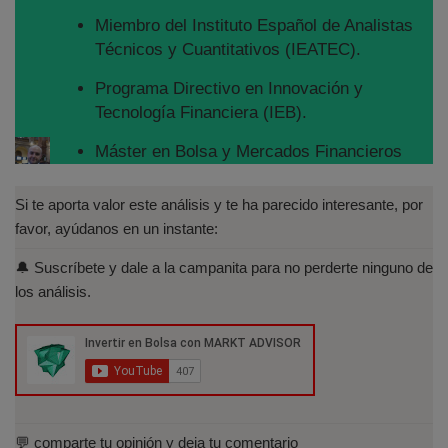
Miembro del Instituto Español de Analistas
Técnicos y Cuantitativos (IEATEC).
Programa Directivo en Innovación y
Tecnología Financiera (IEB).
Máster en Bolsa y Mercados Financieros
(IEB): Autorizado por la CNMV para el
asesoramiento financiero (MIFID II):
Si te aporta valor este análisis y te ha parecido interesante, por
https://www.cnmv.es/portal/Titulos-
favor, ayúdanos en un instante:
Acreditados-Listado.aspx
🔔 Suscríbete y dale a la campanita para no perderte ninguno de
Especialista en Análisis Técnico y
los análisis.
Cuantitativo (IEB).
Licenciado en Informática por la Universidad
Politécnica de Madrid(UPM)
💬 comparte tu opinión y deja tu comentario