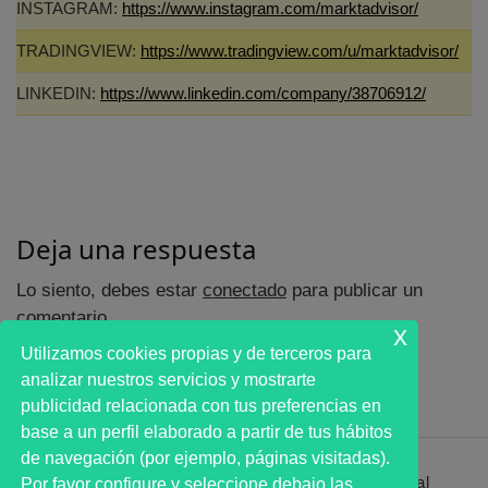
INSTAGRAM:
https://www.instagram.com/marktadvisor/
TRADINGVIEW:
https://www.tradingview.com/u/marktadvisor/
LINKEDIN:
https://www.linkedin.com/company/38706912/
Deja una respuesta
Lo siento, debes estar
conectado
para publicar un
comentario.
x
Utilizamos cookies propias y de terceros para
analizar nuestros servicios y mostrarte
publicidad relacionada con tus preferencias en
base a un perfil elaborado a partir de tus hábitos
de navegación (por ejemplo, páginas visitadas).
Primer analista bursátil automatizado profesional
Por favor configure y seleccione debajo las