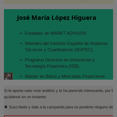
José María López Higuera
Fundador de MARKT ADVISOR.
Miembro del Instituto Español de Analistas
Técnicos y Cuantitativos (IEATEC).
Programa Directivo en Innovación y
Tecnología Financiera (IEB).
Máster en Bolsa y Mercados Financieros
(IEB): Autorizado por la CNMV para el
asesoramiento financiero (MIFID II):
Si te aporta valor este análisis y te ha parecido interesante, por fav
https://www.cnmv.es/portal/Titulos-
ayúdanos en un instante:
Acreditados-Listado.aspx
🔔 Suscríbete y dale a la campanita para no perderte ninguno de lo
Especialista en Análisis Técnico y