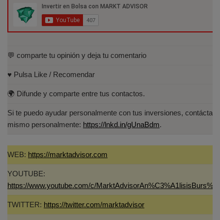
Cuantitativo (IEB).
Licenciado en Informática por la Universidad
Politécnica de Madrid(UPM)
💬 comparte tu opinión y deja tu comentario
♥️ Pulsa Like / Recomendar
🌍 Difunde y comparte entre tus contactos.
Si te puedo ayudar personalmente con tus inversiones, contáctam
mismo personalmente:
https://lnkd.in/gUnaBdm
.
WEB:
https://marktadvisor.com
YOUTUBE:
https://www.youtube.com/c/MarktAdvisorAn%C3%A1lisisBurs%C
TWITTER:
https://twitter.com/marktadvisor