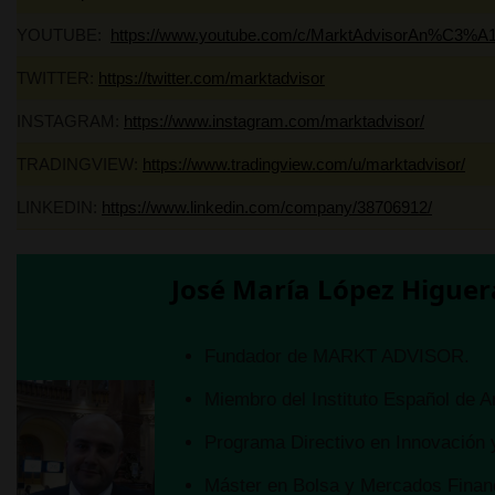
YOUTUBE:
https://www.youtube.com/c/MarktAdvisorAn%C3%A1
Máster
asesor
TWITTER:
https://twitter.com/marktadvisor
Listad
INSTAGRAM:
https://www.instagram.com/marktadvisor/
Especi
TRADINGVIEW:
https://www.tradingview.com/u/marktadvisor/
Licenc
LINKEDIN:
https://www.linkedin.com/company/38706912/
Si te aporta valor este an
José María López Higuer
🔔 Suscríbete y dale a la
Fundador de MARKT ADVISOR.
Miembro del Instituto Español de A
Programa Directivo en Innovación y
Máster en Bolsa y Mercados Financ