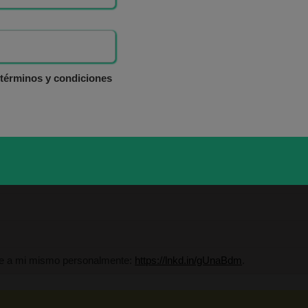
avor, ayúdanos en un instante:
s análisis.
 términos y condiciones
Términos y Condiciones
aría López Higuera
dor de MARKT ADVISOR.
ame a mi mismo personalmente:
https://lnkd.in/gUnaBdm
.
o del Instituto Español de Analistas Técnicos y Cuantitativ
ma Directivo en Innovación y Tecnología Financiera (IEB).