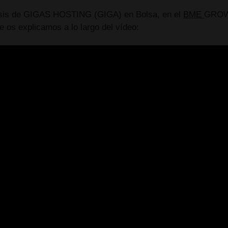
lisis de GIGAS HOSTING (GIGA) en Bolsa, en el
BME
GROWT
e os explicamos a lo largo del vídeo: