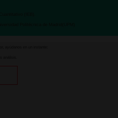
deja tu comentario
Cuantitativo (IEB).
ar
niversidad Politécnica de Madrid(UPM)
tre tus contactos.
onalmente con tus inversiones, contáctame a mi mismo personalment
avor, ayúdanos en un instante:
s análisis.
or.com
w.youtube.com/c/MarktAdvisorAn%C3%A1lisisBurs%C3%A1tilAutoma
r.com/marktadvisor
ww.instagram.com/marktadvisor/
/www.tradingview.com/u/marktadvisor/
linkedin.com/company/38706912/