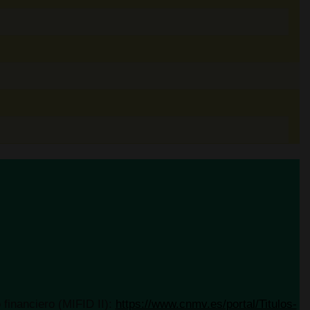
 CNMV para el
tulos-Acreditados-
id(UPM)
:
financiero (MIFID II):
https://www.cnmv.es/portal/Titulos-