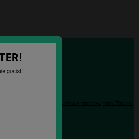
TER!
e gratis!!
financiero (MIFID II):
https://www.cnmv.es/portal/Titulos-