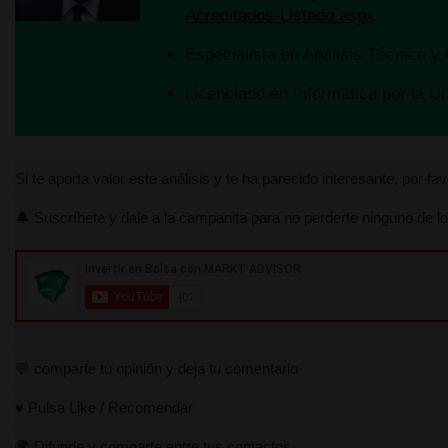
Acreditados-Listado.aspx
💬 comparte tu opinión y 
Especialista en Análisis Técnico y 
♥️ Pulsa Like / Recomend
Licenciado en Informática por la U
🌍 Difunde y comparte en
Si te puedo ayudar pers
https://lnkd.in/gUnaBdm
.
Si te aporta valor este análisis y te ha parecido interesante, por f
🔔 Suscríbete y dale a la campanita para no perderte ninguno de lo
WEB:
https://marktadvis
YOUTUBE:
https://ww
TWITTER:
https://twitte
INSTAGRAM:
https://w
💬 comparte tu opinión y deja tu comentario
TRADINGVIEW:
https:/
♥️ Pulsa Like / Recomendar
LINKEDIN:
https://www.
🌍 Difunde y comparte entre tus contactos.