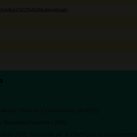
lisisBurs%C3%A1tilAutomatizado
 en Bolsa y Mercados Financieros (IEB): Autorizado por la
amiento financiero (MIFID II):
https://www.cnmv.es/portal/Ti
o.aspx
alista en Análisis Técnico y Cuantitativo (IEB).
iado en Informática por la Universidad Politécnica de Madr
álisis y te ha parecido interesante, por favor, ayúdanos en un instante
a
 campanita para no perderte ninguno de los análisis.
nalistas Técnicos y Cuantitativos (IEATEC).
 Tecnología Financiera (IEB).
ieros (IEB): Autorizado por la CNMV para el asesoramiento 