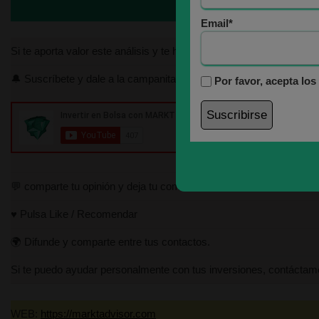
Email*
Si te aporta valor este análisis y te ha parecido interesante, por f
🔔 Suscríbete y dale a la campanita para no perderte ninguno de lo
Por favor, acepta los
💬 comparte tu opinión y deja tu comentario
José M
♥️ Pulsa Like / Recomendar
🌍 Difunde y comparte entre tus contactos.
Funda
Si te puedo ayudar personalmente con tus inversiones, contáct
Miembr
WEB:
https://marktadvisor.com
Progra