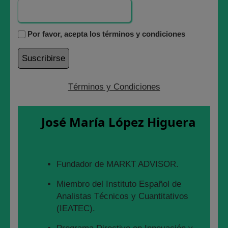
Por favor, acepta los términos y condiciones
Catenon marcando ahora mismo los 1,45€ por acción
en las pantallas cuando son las 10,03h del jueves 5 de
Enero 2023., Catenon saliendo de cabalgata de reyes.
Términos y Condiciones
REFERENCIAS TÉCNICAS EN
José María López Higuera
CATENON POR ENCIMA DE
1.48€
Fundador de MARKT ADVISOR.
En cuanto pase 1,48€ por acción, lo que implica salir de
nuestra zona verde, tendrá recorrido al alza hasta las
Miembro del Instituto Español de
siguientes referencias:
Analistas Técnicos y Cuantitativos
(IEATEC).
1.68€ por acción
, por encima de la cual creo que