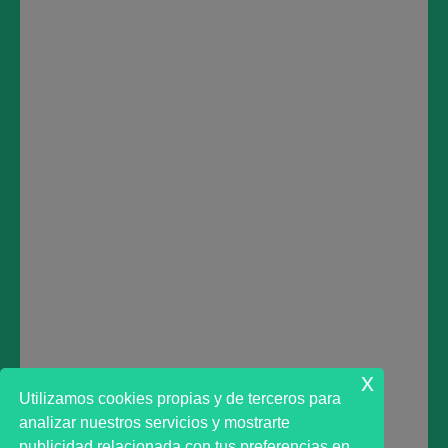
https://www.youtube.com/c/MarktAdvisorAn%C3%A1lisisBurs%C
TWITTER:
https://twitter.com/marktadvisor
INSTAGRAM:
https://www.instagram.com/marktadvisor/
TRADINGVIEW:
https://www.tradingview.com/u/marktadvisor/
LINKEDIN:
https://www.linkedin.com/company/38706912/
Deja una respuesta
Lo siento, debes estar
conectado
para publicar un
comentario.
x
Utilizamos cookies propias y de terceros para
analizar nuestros servicios y mostrarte
publicidad relacionada con tus preferencias en