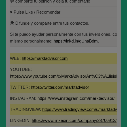
💬 comparte tu opinión y deja tu comentario
Universidad Politécnica de
Madrid(UPM)
♥️ Pulsa Like / Recomendar
Fundador de MARKT ADVISOR.
🌍 Difunde y comparte entre tus contactos.
Miembro del Instituto Español de Analistas
Si te puedo ayudar personalmente con tus inversiones, contác
Técnicos y Cuantitativos (IEATEC).
mismo personalmente:
https://lnkd.in/gUnaBdm
.
Programa Directivo en Innovación y
Tecnología Financiera (IEB).
WEB:
https://marktadvisor.com
Máster en Bolsa y Mercados Financieros
YOUTUBE:
(IEB): Autorizado por la CNMV para el
https://www.youtube.com/c/MarktAdvisorAn%C3%A1lisisBurs
asesoramiento financiero (MIFID II):
Si te aporta valor este análisis y te ha parecido interesante, por
https://www.cnmv.es/portal/Titulos-
favor, ayúdanos en un instante:
TWITTER:
https://twitter.com/marktadvisor
Acreditados-Listado.aspx
🔔 Suscríbete y dale a la campanita para no perderte ninguno de
INSTAGRAM:
https://www.instagram.com/marktadvisor/
Especialista en Análisis Técnico y
los análisis.
Cuantitativo (IEB).
TRADINGVIEW:
https://www.tradingview.com/u/marktadvisor/
Licenciado en Informática por la Universidad
LINKEDIN:
https://www.linkedin.com/company/38706912/
Politécnica de Madrid(UPM)