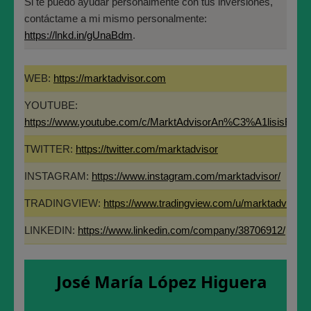
Si te puedo ayudar personalmente con tus inversiones,
EXPECTATIVA EN CATENON
contáctame a mi mismo personalmente:
EN EL PRIMER TRIMESTRE
https://lnkd.in/gUnaBdm
.
DEL AÑO 2023
WEB:
https://marktadvisor.com
Y para trabajar, vamos a marcarnos un marco
YOUTUBE:
temporal, de aqui a 31 de Marzo, para este trimestre,
https://www.youtube.com/c/MarktAdvisorAn%C3%A1lisisBurs
creo que
no podremos aspirar a más de 2,25€ por
acción en este trimestre,
como topes de las posibles
TWITTER:
https://twitter.com/marktadvisor
futuras subidas en el valor de aqui a finales de Marzo.
INSTAGRAM:
https://www.instagram.com/marktadvisor/
TRADINGVIEW:
https://www.tradingview.com/u/marktadvisor/
LINKEDIN:
https://www.linkedin.com/company/38706912/
José María López Higuera
Gráfico Semanal de CATENON para tener una visión
de más largo plazo de su evolución.