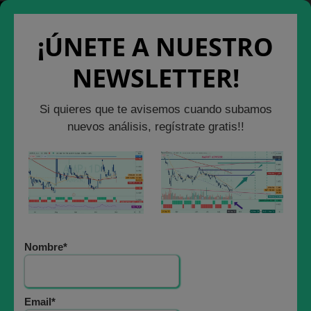
Saltar
Cerrar Ventana
Salir de la Web
al
¡ÚNETE A NUESTRO
contenido
NEWSLETTER!
INVERTIR EN ACCIONES DE BME GROWTH
Si quieres que te avisemos cuando subamos
CATENON, DE
nuevos análisis, regístrate gratis!!
CABALGATA DE
REYES
5 enero, 2023
Nombre*
Email*