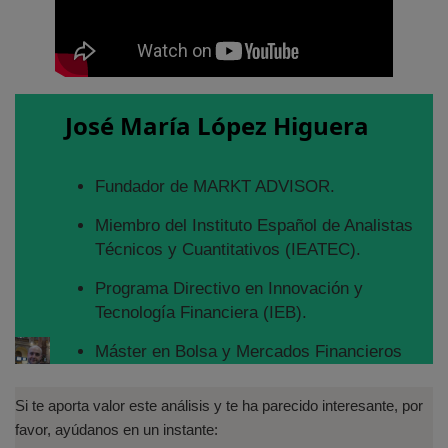
José María López Higuera
Fundador de MARKT ADVISOR.
Miembro del Instituto Español de Analistas
Técnicos y Cuantitativos (IEATEC).
Programa Directivo en Innovación y
Tecnología Financiera (IEB).
Máster en Bolsa y Mercados Financieros
(IEB): Autorizado por la CNMV para el
asesoramiento financiero (MIFID II):
Si te aporta valor este análisis y te ha parecido interesante, por
https://www.cnmv.es/portal/Titulos-
favor, ayúdanos en un instante:
Acreditados-Listado.aspx