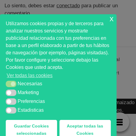
Lo siento, debes estar
conectado
para publicar un
comentario.
x
Utilizamos cookies propias y de terceros para
analizar nuestros servicios y mostrarte
publicidad relacionada con tus preferencias en
base a un perfil elaborado a partir de tus hábitos
de navegación (por ejemplo, páginas visitadas).
Primer analista bursátil automatizado profesional
Por favor configure y seleccione debajo las
que ayuda a la decisión | First automated stock
Cookies que usted acepta.
markets analyst software as a desission support
Ver todas las cookies
system.
Necesarias
Necesarias
Marketing
Marketing
Preferencias
Preferencias
MARKT ADVISOR ® 2016 :: Análisis Bursátil Automaizado
de Activos Cotizados en Mercados Organizados.
Estadisticas
Estadisticas
Guardar Cookies
Aceptar todas las
seleccionadas
Cookies