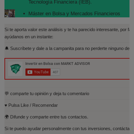
Tecnología Financiera (IEB).
Máster en Bolsa y Mercados Financieros
(IEB): Autorizado por la CNMV para el
asesoramiento financiero (MIFID II):
Si te aporta valor este análisis y te ha parecido interesante, por fav
https://www.cnmv.es/portal/Titulos-
ayúdanos en un instante:
Acreditados-Listado.aspx
🔔 Suscríbete y dale a la campanita para no perderte ninguno de lo
Especialista en Análisis Técnico y
Cuantitativo (IEB).
Licenciado en Informática por la Universidad
Politécnica de Madrid(UPM)
💬 comparte tu opinión y deja tu comentario
♥️ Pulsa Like / Recomendar
🌍 Difunde y comparte entre tus contactos.
Si te puedo ayudar personalmente con tus inversiones, contáctam