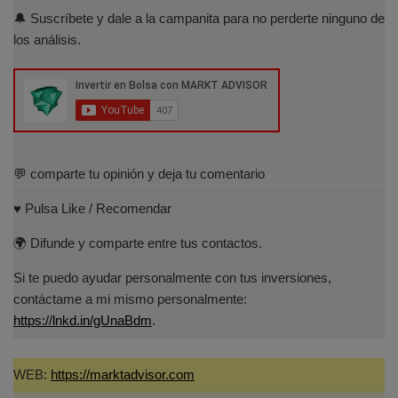
🔔 Suscríbete y dale a la campanita para no perderte ninguno de
Especialista en Análisis Técnico y
los análisis.
Cuantitativo (IEB).
Licenciado en Informática por la Universidad
Politécnica de Madrid(UPM)
💬 comparte tu opinión y deja tu comentario
♥️ Pulsa Like / Recomendar
🌍 Difunde y comparte entre tus contactos.
Si te puedo ayudar personalmente con tus inversiones,
contáctame a mi mismo personalmente:
https://lnkd.in/gUnaBdm
.
WEB:
https://marktadvisor.com