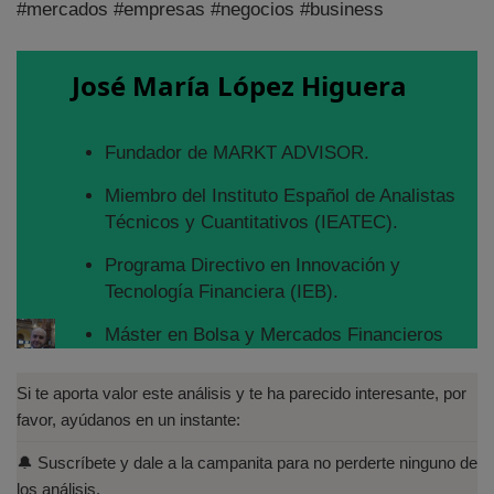
#mercados #empresas #negocios #business
José María López Higuera
Fundador de MARKT ADVISOR.
Miembro del Instituto Español de Analistas
Técnicos y Cuantitativos (IEATEC).
Programa Directivo en Innovación y
Tecnología Financiera (IEB).
Máster en Bolsa y Mercados Financieros
(IEB): Autorizado por la CNMV para el
asesoramiento financiero (MIFID II):
Si te aporta valor este análisis y te ha parecido interesante, por
https://www.cnmv.es/portal/Titulos-
favor, ayúdanos en un instante:
Acreditados-Listado.aspx
🔔 Suscríbete y dale a la campanita para no perderte ninguno de
Especialista en Análisis Técnico y
los análisis.