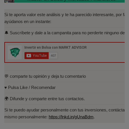
(IEB): Autorizado por la CNMV para el
asesoramiento financiero (MIFID II):
Si te aporta valor este análisis y te ha parecido interesante, por fav
https://www.cnmv.es/portal/Titulos-
ayúdanos en un instante:
Acreditados-Listado.aspx
🔔 Suscríbete y dale a la campanita para no perderte ninguno de lo
Especialista en Análisis Técnico y
Cuantitativo (IEB).
Licenciado en Informática por la Universidad
Politécnica de Madrid(UPM)
💬 comparte tu opinión y deja tu comentario
♥️ Pulsa Like / Recomendar
🌍 Difunde y comparte entre tus contactos.
Si te puedo ayudar personalmente con tus inversiones, contáctam
mismo personalmente:
https://lnkd.in/gUnaBdm
.