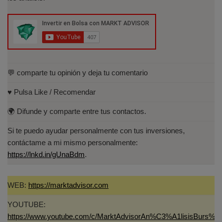
Cuantitativo (IEB).
Licenciado en Informática por la Universidad
Politécnica de Madrid(UPM)
💬 comparte tu opinión y deja tu comentario
♥️ Pulsa Like / Recomendar
🌍 Difunde y comparte entre tus contactos.
Si te puedo ayudar personalmente con tus inversiones,
contáctame a mi mismo personalmente:
https://lnkd.in/gUnaBdm
.
WEB:
https://marktadvisor.com
YOUTUBE:
https://www.youtube.com/c/MarktAdvisorAn%C3%A1lisisBurs%C