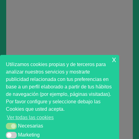
Deja una respuesta
Lo siento, debes estar
conectado
para publicar un
comentario.
x
Utilizamos cookies propias y de terceros para
analizar nuestros servicios y mostrarte
publicidad relacionada con tus preferencias en
base a un perfil elaborado a partir de tus hábitos
de navegación (por ejemplo, páginas visitadas).
Primer analista bursátil automatizado profesional
Por favor configure y seleccione debajo las
que ayuda a la decisión | First automated stock
Cookies que usted acepta.
markets analyst software as a desission support
Ver todas las cookies
system.
Necesarias
Necesarias
Marketing
Marketing