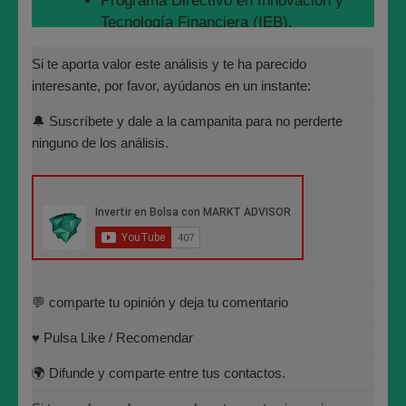
Programa Directivo en Innovación y
encaminados. Ya nos costó algo de dinero esa lección
Tecnología Financiera (IEB).
en los primeros años de Bolsa. Pero aprendimos.
Máster en Bolsa y Mercados
Si te aporta valor este análisis y te ha parecido
Financieros (IEB): Autorizado por la
Suerte en la operativa !!!
interesante, por favor, ayúdanos en un instante:
CNMV para el asesoramiento financiero
🔔 Suscríbete y dale a la campanita para no perderte
(MIFID II):
#bolsa
#españa
#salidasABolsa
#cotización
#cotizar
ninguno de los análisis.
https://www.cnmv.es/portal/Titulos-
#empresas
#negocios
#financiación
#mercados
Acreditados-Listado.aspx
#mercadosfinancieros
Especialista en Análisis Técnico y
Cuantitativo (IEB).
José María López Higuera
Licenciado en Informática por la
Universidad Politécnica de
Fundador de MARKT ADVISOR.
Madrid(UPM)
💬 comparte tu opinión y deja tu comentario
Miembro del Instituto Español de Analistas
♥️ Pulsa Like / Recomendar
Técnicos y Cuantitativos (IEATEC).
🌍 Difunde y comparte entre tus contactos.
Programa Directivo en Innovación y
Tecnología Financiera (IEB).