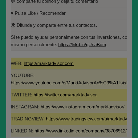
💬 comparte tu opinión y deja tu comentario
Universidad Politécnica de
Fundador de MARKT ADVISOR.
Madrid(UPM)
♥️ Pulsa Like / Recomendar
Miembro del Instituto Español de Analistas
Técnicos y Cuantitativos (IEATEC).
🌍 Difunde y comparte entre tus contactos.
Programa Directivo en Innovación y
Si te puedo ayudar personalmente con tus inversiones, contác
Tecnología Financiera (IEB).
mismo personalmente:
https://lnkd.in/gUnaBdm
.
Máster en Bolsa y Mercados Financieros
(IEB): Autorizado por la CNMV para el
WEB:
https://marktadvisor.com
asesoramiento financiero (MIFID II):
Si te aporta valor este análisis y te ha parecido interesante, por fav
YOUTUBE:
https://www.cnmv.es/portal/Titulos-
ayúdanos en un instante:
https://www.youtube.com/c/MarktAdvisorAn%C3%A1lisisBurs
Acreditados-Listado.aspx
🔔 Suscríbete y dale a la campanita para no perderte ninguno de lo
TWITTER:
https://twitter.com/marktadvisor
Especialista en Análisis Técnico y
Cuantitativo (IEB).
INSTAGRAM:
https://www.instagram.com/marktadvisor/
Licenciado en Informática por la Universidad
TRADINGVIEW:
https://www.tradingview.com/u/marktadvisor/
Politécnica de Madrid(UPM)
LINKEDIN:
https://www.linkedin.com/company/38706912/
💬 comparte tu opinión y deja tu comentario