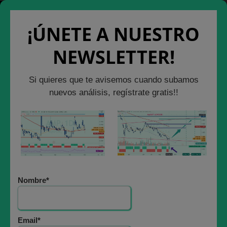
Saltar
Cerrar Ventana
Salir de la Web
al
¡ÚNETE A NUESTRO
contenido
NEWSLETTER!
ANÁLISIS BURSÁTIL
Si quieres que te avisemos cuando subamos
EL 72% de las
nuevos análisis, regístrate gratis!!
SALIDAS A BOLSA
en España desde
2013 a 2022 pierde
Nombre*
dinero
2 agosto, 2022
Email*