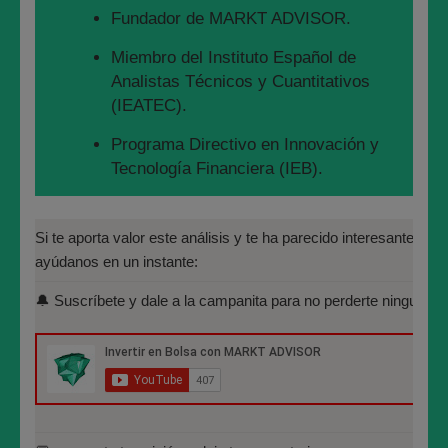
Fundador de MARKT ADVISOR.
contáctame a mi mismo personalmente:
https://lnkd.in/gUnaBdm
.
Miembro del Instituto Español de
Analistas Técnicos y Cuantitativos
WEB:
https://marktadvisor.com
(IEATEC).
YOUTUBE:
Programa Directivo en Innovación y
https://www.youtube.com/c/MarktAdvisorAn%C3%A1lisisBurs%C
Tecnología Financiera (IEB).
TWITTER:
https://twitter.com/marktadvisor
Máster en Bolsa y Mercados
Financieros (IEB): Autorizado por la
Si te aporta valor este análisis y te ha parecido interesante, por 
INSTAGRAM:
https://www.instagram.com/marktadvisor/
CNMV para el asesoramiento financiero
ayúdanos en un instante:
(MIFID II):
TRADINGVIEW:
https://www.tradingview.com/u/marktadvisor/
🔔 Suscríbete y dale a la campanita para no perderte ninguno de
https://www.cnmv.es/portal/Titulos-
LINKEDIN:
https://www.linkedin.com/company/38706912/
Acreditados-Listado.aspx
Especialista en Análisis Técnico y
José María López Higuera
Cuantitativo (IEB).
Licenciado en Informática por la