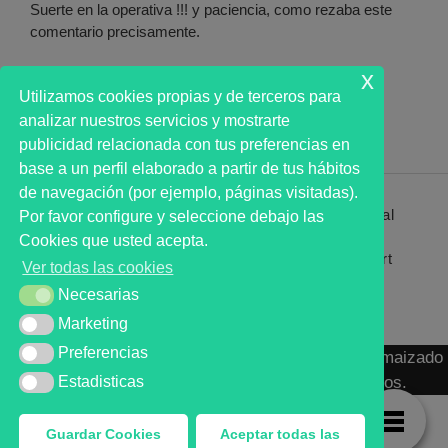
Suerte en la operativa !!! y paciencia, como rezaba este
comentario precisamente.
x
Accede para responder
Utilizamos cookies propias y de terceros para
analizar nuestros servicios y mostrarte
publicidad relacionada con tus preferencias en
base a un perfil elaborado a partir de tus hábitos
de navegación (por ejemplo, páginas visitadas).
Primer analista bursátil automatizado profesional
Por favor configure y seleccione debajo las
que ayuda a la decisión | First automated stock
Cookies que usted acepta.
markets analyst software as a desission support
Ver todas las cookies
system.
Necesarias
Necesarias
Marketing
Marketing
Preferencias
Preferencias
MARKT ADVISOR ® 2016 :: Análisis Bursátil Automaizado
Estadisticas
de Activos Cotizados en Mercados Organizados.
Estadisticas
Guardar Cookies
Aceptar todas las