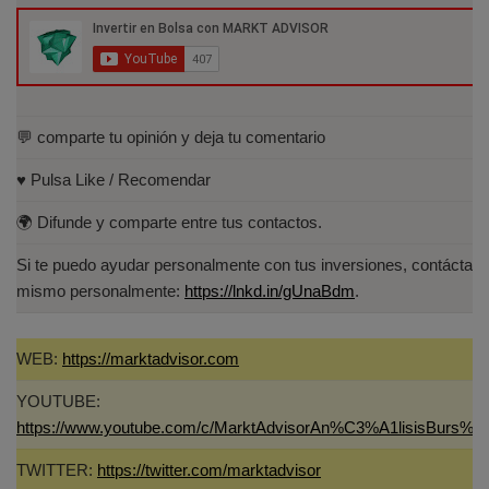
Cuantitativo (IEB).
Licenciado en Informática por la Universidad
Politécnica de Madrid(UPM)
💬 comparte tu opinión y deja tu comentario
♥️ Pulsa Like / Recomendar
🌍 Difunde y comparte entre tus contactos.
Si te puedo ayudar personalmente con tus inversiones, contáctam
mismo personalmente:
https://lnkd.in/gUnaBdm
.
WEB:
https://marktadvisor.com
YOUTUBE:
https://www.youtube.com/c/MarktAdvisorAn%C3%A1lisisBurs%C
TWITTER:
https://twitter.com/marktadvisor