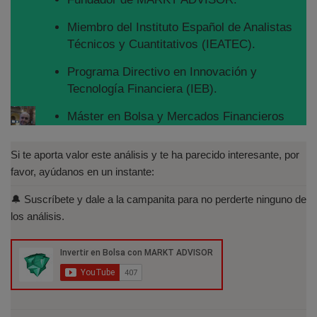
Miembro del Instituto Español de Analistas
Técnicos y Cuantitativos (IEATEC).
Programa Directivo en Innovación y
Tecnología Financiera (IEB).
Máster en Bolsa y Mercados Financieros
(IEB): Autorizado por la CNMV para el
asesoramiento financiero (MIFID II):
Si te aporta valor este análisis y te ha parecido interesante, por
https://www.cnmv.es/portal/Titulos-
favor, ayúdanos en un instante:
Acreditados-Listado.aspx
🔔 Suscríbete y dale a la campanita para no perderte ninguno de
Especialista en Análisis Técnico y
los análisis.
Cuantitativo (IEB).
Licenciado en Informática por la Universidad
Politécnica de Madrid(UPM)