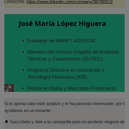
LINKEDIN:
https://www.linkedin.com/company/38706912/
José María López Higuera
Fundador de MARKT ADVISOR.
Miembro del Instituto Español de Analistas
Técnicos y Cuantitativos (IEATEC).
Programa Directivo en Innovación y
Tecnología Financiera (IEB).
Máster en Bolsa y Mercados Financieros
(IEB): Autorizado por la CNMV para el
asesoramiento financiero (MIFID II):
Si te aporta valor este análisis y te ha parecido interesante, por fav
https://www.cnmv.es/portal/Titulos-
ayúdanos en un instante:
Acreditados-Listado.aspx
🔔 Suscríbete y dale a la campanita para no perderte ninguno de lo
Especialista en Análisis Técnico y