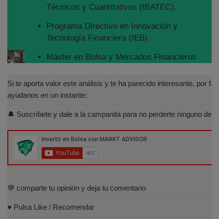
Técnicos y Cuantitativos (IEATEC).
Programa Directivo en Innovación y
Tecnología Financiera (IEB).
Máster en Bolsa y Mercados Financieros
(IEB): Autorizado por la CNMV para el
asesoramiento financiero (MIFID II):
Si te aporta valor este análisis y te ha parecido interesante, por fav
https://www.cnmv.es/portal/Titulos-
ayúdanos en un instante:
Acreditados-Listado.aspx
🔔 Suscríbete y dale a la campanita para no perderte ninguno de lo
Especialista en Análisis Técnico y
Cuantitativo (IEB).
Licenciado en Informática por la Universidad
Politécnica de Madrid(UPM)
💬 comparte tu opinión y deja tu comentario
♥️ Pulsa Like / Recomendar