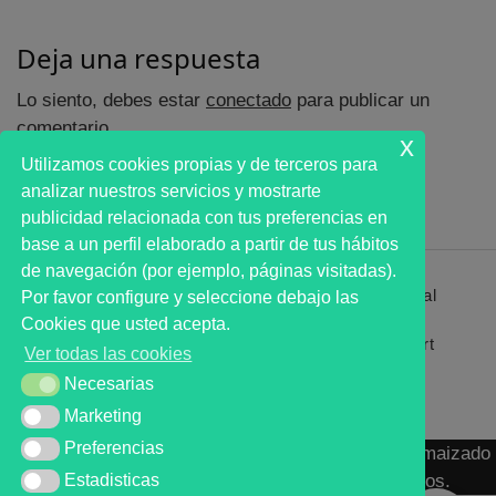
Deja una respuesta
Lo siento, debes estar
conectado
para publicar un
comentario.
x
Utilizamos cookies propias y de terceros para
analizar nuestros servicios y mostrarte
publicidad relacionada con tus preferencias en
base a un perfil elaborado a partir de tus hábitos
de navegación (por ejemplo, páginas visitadas).
Primer analista bursátil automatizado profesional
Por favor configure y seleccione debajo las
que ayuda a la decisión | First automated stock
Cookies que usted acepta.
markets analyst software as a desission support
Ver todas las cookies
system.
Necesarias
Necesarias
Marketing
Marketing
Preferencias
Preferencias
MARKT ADVISOR ® 2016 :: Análisis Bursátil Automaizado
de Activos Cotizados en Mercados Organizados.
Estadisticas
Estadisticas