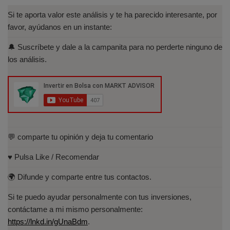
asesoramiento financiero (MIFID II):
Si te aporta valor este análisis y te ha parecido interesante, por
https://www.cnmv.es/portal/Titulos-
favor, ayúdanos en un instante:
Acreditados-Listado.aspx
🔔 Suscríbete y dale a la campanita para no perderte ninguno de
Especialista en Análisis Técnico y
los análisis.
Cuantitativo (IEB).
Licenciado en Informática por la Universidad
Politécnica de Madrid(UPM)
💬 comparte tu opinión y deja tu comentario
♥️ Pulsa Like / Recomendar
🌍 Difunde y comparte entre tus contactos.
Si te puedo ayudar personalmente con tus inversiones,
contáctame a mi mismo personalmente:
https://lnkd.in/gUnaBdm
.