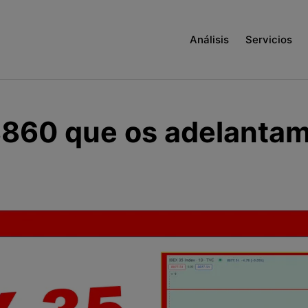
Análisis
Servicios
8860 que os adelantam