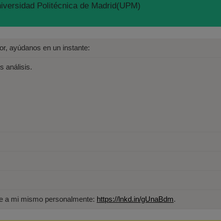
niversidad Politécnica de Madrid(UPM)
avor, ayúdanos en un instante:
s análisis.
ame a mi mismo personalmente:
https://lnkd.in/gUnaBdm
.