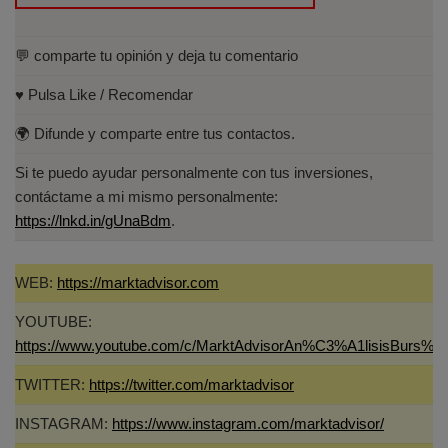
💬 comparte tu opinión y deja tu comentario
♥️ Pulsa Like / Recomendar
🌍 Difunde y comparte entre tus contactos.
Si te puedo ayudar personalmente con tus inversiones,
contáctame a mi mismo personalmente:
https://lnkd.in/gUnaBdm
.
WEB:
https://marktadvisor.com
YOUTUBE:
https://www.youtube.com/c/MarktAdvisorAn%C3%A1lisisBurs%C
TWITTER:
https://twitter.com/marktadvisor
INSTAGRAM:
https://www.instagram.com/marktadvisor/