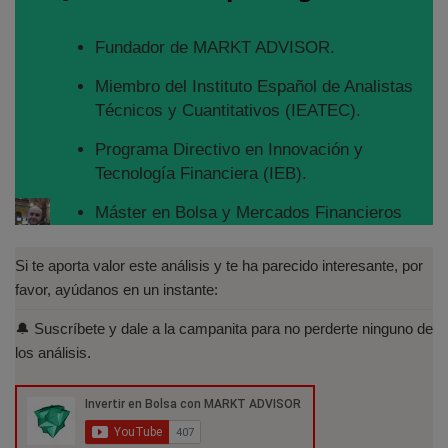
Fundador de MARKT ADVISOR.
Miembro del Instituto Español de Analistas
Técnicos y Cuantitativos (IEATEC).
Programa Directivo en Innovación y
Tecnología Financiera (IEB).
Máster en Bolsa y Mercados Financieros
(IEB): Autorizado por la CNMV para el
asesoramiento financiero (MIFID II):
Si te aporta valor este análisis y te ha parecido interesante, por
https://www.cnmv.es/portal/Titulos-
favor, ayúdanos en un instante:
Acreditados-Listado.aspx
🔔 Suscríbete y dale a la campanita para no perderte ninguno de
Especialista en Análisis Técnico y
los análisis.
Cuantitativo (IEB).
Licenciado en Informática por la Universidad
Politécnica de Madrid(UPM)