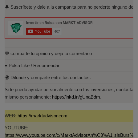
Acreditados-Listado.aspx
🔔 Suscríbete y dale a la campanita para no perderte ninguno de lo
Especialista en Análisis Técnico y
Cuantitativo (IEB).
Licenciado en Informática por la Universidad
Politécnica de Madrid(UPM)
💬 comparte tu opinión y deja tu comentario
♥️ Pulsa Like / Recomendar
🌍 Difunde y comparte entre tus contactos.
Si te puedo ayudar personalmente con tus inversiones, contáctam
mismo personalmente:
https://lnkd.in/gUnaBdm
.
WEB:
https://marktadvisor.com
YOUTUBE:
https://www.youtube.com/c/MarktAdvisorAn%C3%A1lisisBurs%C