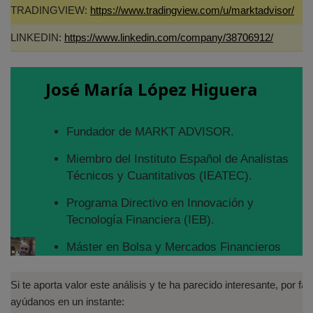
TRADINGVIEW:
https://www.tradingview.com/u/marktadvisor/
LINKEDIN:
https://www.linkedin.com/company/38706912/
José María López Higuera
Fundador de MARKT ADVISOR.
Miembro del Instituto Español de Analistas
Técnicos y Cuantitativos (IEATEC).
Programa Directivo en Innovación y
Tecnología Financiera (IEB).
Máster en Bolsa y Mercados Financieros
(IEB): Autorizado por la CNMV para el
asesoramiento financiero (MIFID II):
Si te aporta valor este análisis y te ha parecido interesante, por fav
https://www.cnmv.es/portal/Titulos-
ayúdanos en un instante: