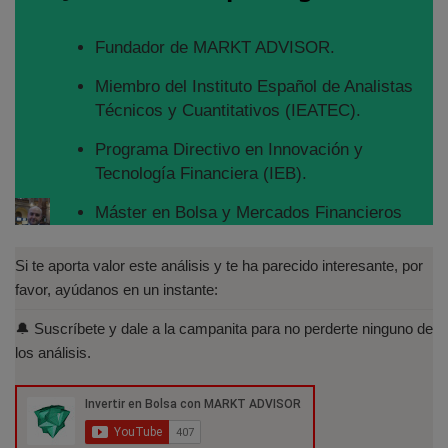
Fundador de MARKT ADVISOR.
Miembro del Instituto Español de Analistas
Técnicos y Cuantitativos (IEATEC).
Programa Directivo en Innovación y
Tecnología Financiera (IEB).
Máster en Bolsa y Mercados Financieros
(IEB): Autorizado por la CNMV para el
asesoramiento financiero (MIFID II):
Si te aporta valor este análisis y te ha parecido interesante, por
https://www.cnmv.es/portal/Titulos-
favor, ayúdanos en un instante:
Acreditados-Listado.aspx
🔔 Suscríbete y dale a la campanita para no perderte ninguno de
Especialista en Análisis Técnico y
los análisis.
Cuantitativo (IEB).
Licenciado en Informática por la Universidad
Politécnica de Madrid(UPM)