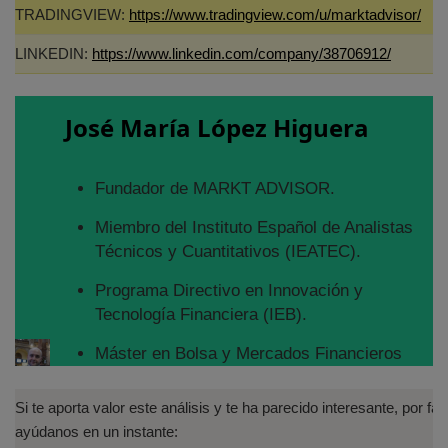
TRADINGVIEW:
https://www.tradingview.com/u/marktadvisor/
LINKEDIN:
https://www.linkedin.com/company/38706912/
José María López Higuera
Fundador de MARKT ADVISOR.
Miembro del Instituto Español de Analistas
Técnicos y Cuantitativos (IEATEC).
Programa Directivo en Innovación y
Tecnología Financiera (IEB).
Máster en Bolsa y Mercados Financieros
(IEB): Autorizado por la CNMV para el
asesoramiento financiero (MIFID II):
Si te aporta valor este análisis y te ha parecido interesante, por fav
https://www.cnmv.es/portal/Titulos-
ayúdanos en un instante: