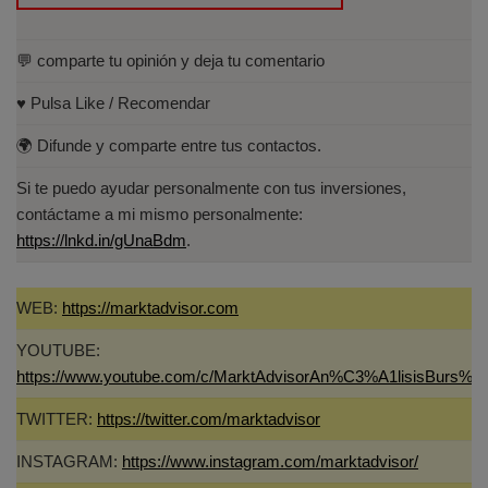
💬 comparte tu opinión y deja tu comentario
♥️ Pulsa Like / Recomendar
🌍 Difunde y comparte entre tus contactos.
Si te puedo ayudar personalmente con tus inversiones,
contáctame a mi mismo personalmente:
https://lnkd.in/gUnaBdm
.
WEB:
https://marktadvisor.com
YOUTUBE:
https://www.youtube.com/c/MarktAdvisorAn%C3%A1lisisBurs%C
TWITTER:
https://twitter.com/marktadvisor
INSTAGRAM:
https://www.instagram.com/marktadvisor/