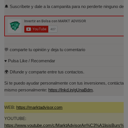
Acreditados-Listado.aspx
🔔 Suscríbete y dale a la campanita para no perderte ninguno de lo
Especialista en Análisis Técnico y
Cuantitativo (IEB).
Licenciado en Informática por la Universidad
Politécnica de Madrid(UPM)
💬 comparte tu opinión y deja tu comentario
♥️ Pulsa Like / Recomendar
🌍 Difunde y comparte entre tus contactos.
Si te puedo ayudar personalmente con tus inversiones, contáctam
mismo personalmente:
https://lnkd.in/gUnaBdm
.
WEB:
https://marktadvisor.com
YOUTUBE:
https://www.youtube.com/c/MarktAdvisorAn%C3%A1lisisBurs%C