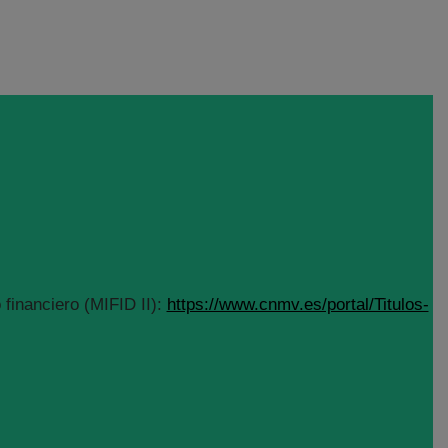
financiero (MIFID II):
https://www.cnmv.es/portal/Titulos-