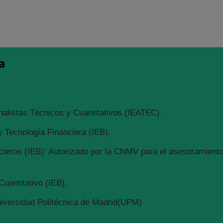
a
nalistas Técnicos y Cuantitativos (IEATEC).
 Tecnología Financiera (IEB).
ieros (IEB): Autorizado por la CNMV para el asesoramiento 
Cuantitativo (IEB).
niversidad Politécnica de Madrid(UPM)