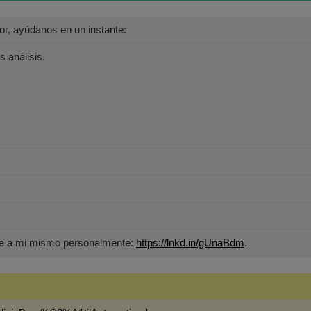
avor, ayúdanos en un instante:
s análisis.
ame a mi mismo personalmente:
https://lnkd.in/gUnaBdm
.