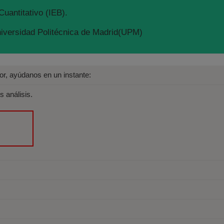
Cuantitativo (IEB).
niversidad Politécnica de Madrid(UPM)
avor, ayúdanos en un instante:
s análisis.