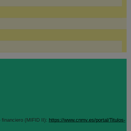
financiero (MIFID II):
https://www.cnmv.es/portal/Titulos-