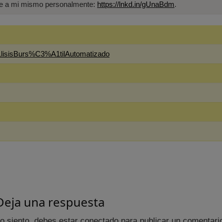
ame a mi mismo personalmente:
https://lnkd.in/gUnaBdm
.
lisisBurs%C3%A1tilAutomatizado
Deja una respuesta
o siento, debes estar
conectado
para publicar un comentari