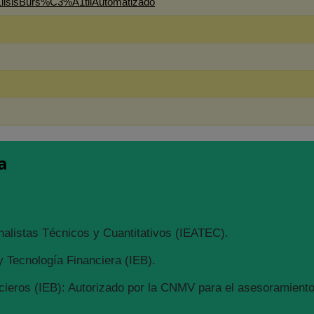
lisisBurs%C3%A1tilAutomatizado
a
nalistas Técnicos y Cuantitativos (IEATEC).
 Tecnología Financiera (IEB).
ieros (IEB): Autorizado por la CNMV para el asesoramiento 