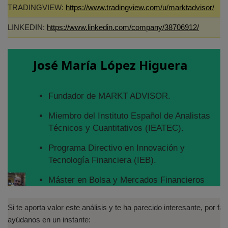
TRADINGVIEW:
https://www.tradingview.com/u/marktadvisor/
LINKEDIN:
https://www.linkedin.com/company/38706912/
José María López Higuera
Fundador de MARKT ADVISOR.
Miembro del Instituto Español de Analistas
Técnicos y Cuantitativos (IEATEC).
Programa Directivo en Innovación y
Tecnología Financiera (IEB).
Máster en Bolsa y Mercados Financieros
(IEB): Autorizado por la CNMV para el
asesoramiento financiero (MIFID II):
Si te aporta valor este análisis y te ha parecido interesante, por fav
https://www.cnmv.es/portal/Titulos-
ayúdanos en un instante: