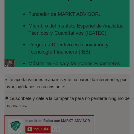
Fundador de MARKT ADVISOR.
Miembro del Instituto Español de Analistas
Técnicos y Cuantitativos (IEATEC).
Programa Directivo en Innovación y
Tecnología Financiera (IEB).
Máster en Bolsa y Mercados Financieros
(IEB): Autorizado por la CNMV para el
asesoramiento financiero (MIFID II):
Si te aporta valor este análisis y te ha parecido interesante, por
https://www.cnmv.es/portal/Titulos-
favor, ayúdanos en un instante:
Acreditados-Listado.aspx
🔔 Suscríbete y dale a la campanita para no perderte ninguno de
Especialista en Análisis Técnico y
los análisis.
Cuantitativo (IEB).
Licenciado en Informática por la Universidad
Politécnica de Madrid(UPM)