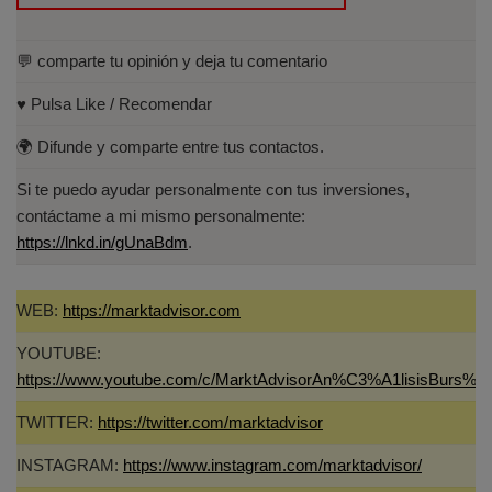
💬 comparte tu opinión y deja tu comentario
♥️ Pulsa Like / Recomendar
🌍 Difunde y comparte entre tus contactos.
Si te puedo ayudar personalmente con tus inversiones,
contáctame a mi mismo personalmente:
https://lnkd.in/gUnaBdm
.
WEB:
https://marktadvisor.com
YOUTUBE:
https://www.youtube.com/c/MarktAdvisorAn%C3%A1lisisBurs%C
TWITTER:
https://twitter.com/marktadvisor
INSTAGRAM:
https://www.instagram.com/marktadvisor/