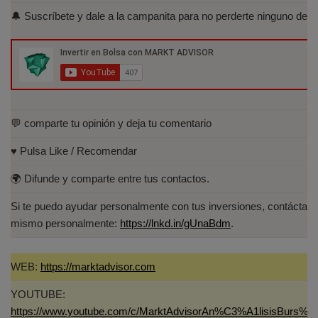
Acreditados-Listado.aspx
🔔 Suscríbete y dale a la campanita para no perderte ninguno de lo
Especialista en Análisis Técnico y
Cuantitativo (IEB).
Licenciado en Informática por la Universidad
Politécnica de Madrid(UPM)
💬 comparte tu opinión y deja tu comentario
♥️ Pulsa Like / Recomendar
🌍 Difunde y comparte entre tus contactos.
Si te puedo ayudar personalmente con tus inversiones, contáctam
mismo personalmente:
https://lnkd.in/gUnaBdm
.
WEB:
https://marktadvisor.com
YOUTUBE:
https://www.youtube.com/c/MarktAdvisorAn%C3%A1lisisBurs%C