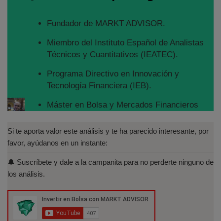
Fundador de MARKT ADVISOR.
Miembro del Instituto Español de Analistas
Técnicos y Cuantitativos (IEATEC).
Programa Directivo en Innovación y
Tecnología Financiera (IEB).
Máster en Bolsa y Mercados Financieros
(IEB): Autorizado por la CNMV para el
asesoramiento financiero (MIFID II):
Si te aporta valor este análisis y te ha parecido interesante, por
https://www.cnmv.es/portal/Titulos-
favor, ayúdanos en un instante:
Acreditados-Listado.aspx
🔔 Suscríbete y dale a la campanita para no perderte ninguno de
Especialista en Análisis Técnico y
los análisis.
Cuantitativo (IEB).
Licenciado en Informática por la Universidad
Politécnica de Madrid(UPM)