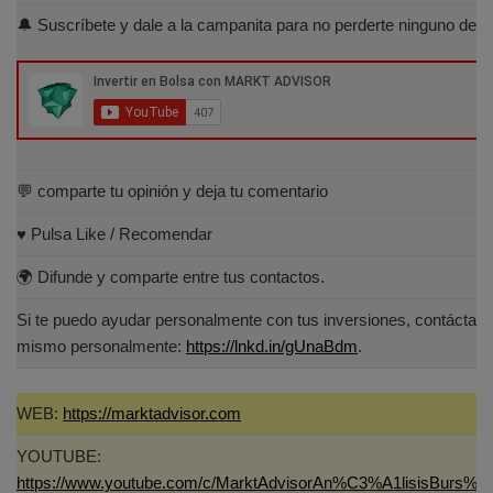
Acreditados-Listado.aspx
🔔 Suscríbete y dale a la campanita para no perderte ninguno de lo
Especialista en Análisis Técnico y
Cuantitativo (IEB).
Licenciado en Informática por la Universidad
Politécnica de Madrid(UPM)
💬 comparte tu opinión y deja tu comentario
♥️ Pulsa Like / Recomendar
🌍 Difunde y comparte entre tus contactos.
Si te puedo ayudar personalmente con tus inversiones, contáctam
mismo personalmente:
https://lnkd.in/gUnaBdm
.
WEB:
https://marktadvisor.com
YOUTUBE:
https://www.youtube.com/c/MarktAdvisorAn%C3%A1lisisBurs%C