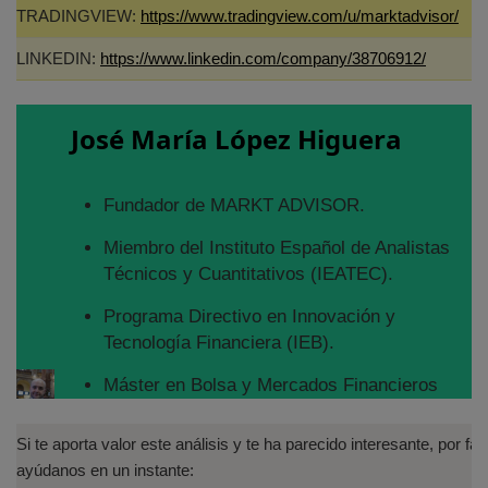
TRADINGVIEW:
https://www.tradingview.com/u/marktadvisor/
LINKEDIN:
https://www.linkedin.com/company/38706912/
José María López Higuera
Fundador de MARKT ADVISOR.
Miembro del Instituto Español de Analistas
Técnicos y Cuantitativos (IEATEC).
Programa Directivo en Innovación y
Tecnología Financiera (IEB).
Máster en Bolsa y Mercados Financieros
(IEB): Autorizado por la CNMV para el
asesoramiento financiero (MIFID II):
Si te aporta valor este análisis y te ha parecido interesante, por fav
https://www.cnmv.es/portal/Titulos-
ayúdanos en un instante: