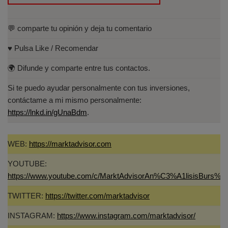
💬 comparte tu opinión y deja tu comentario
♥️ Pulsa Like / Recomendar
🌍 Difunde y comparte entre tus contactos.
Si te puedo ayudar personalmente con tus inversiones,
contáctame a mi mismo personalmente:
https://lnkd.in/gUnaBdm
.
WEB:
https://marktadvisor.com
YOUTUBE:
https://www.youtube.com/c/MarktAdvisorAn%C3%A1lisisBurs%C
TWITTER:
https://twitter.com/marktadvisor
INSTAGRAM:
https://www.instagram.com/marktadvisor/