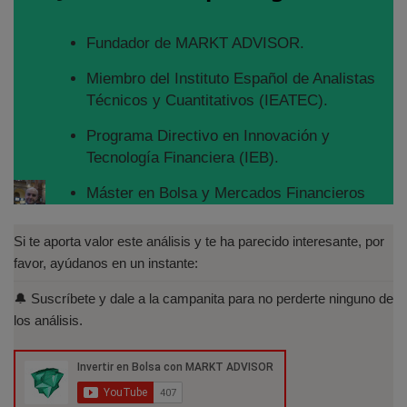
Fundador de MARKT ADVISOR.
Miembro del Instituto Español de Analistas
Técnicos y Cuantitativos (IEATEC).
Programa Directivo en Innovación y
Tecnología Financiera (IEB).
Máster en Bolsa y Mercados Financieros
(IEB): Autorizado por la CNMV para el
asesoramiento financiero (MIFID II):
Si te aporta valor este análisis y te ha parecido interesante, por
https://www.cnmv.es/portal/Titulos-
favor, ayúdanos en un instante:
Acreditados-Listado.aspx
🔔 Suscríbete y dale a la campanita para no perderte ninguno de
Especialista en Análisis Técnico y
los análisis.
Cuantitativo (IEB).
Licenciado en Informática por la Universidad
Politécnica de Madrid(UPM)