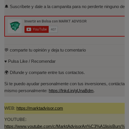
Acreditados-Listado.aspx
🔔 Suscríbete y dale a la campanita para no perderte ninguno de lo
Especialista en Análisis Técnico y
Cuantitativo (IEB).
Licenciado en Informática por la Universidad
Politécnica de Madrid(UPM)
💬 comparte tu opinión y deja tu comentario
♥️ Pulsa Like / Recomendar
🌍 Difunde y comparte entre tus contactos.
Si te puedo ayudar personalmente con tus inversiones, contáctam
mismo personalmente:
https://lnkd.in/gUnaBdm
.
WEB:
https://marktadvisor.com
YOUTUBE:
https://www.youtube.com/c/MarktAdvisorAn%C3%A1lisisBurs%C