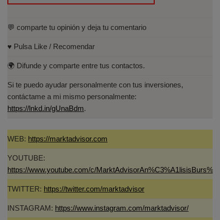
💬 comparte tu opinión y deja tu comentario
♥️ Pulsa Like / Recomendar
🌍 Difunde y comparte entre tus contactos.
Si te puedo ayudar personalmente con tus inversiones,
contáctame a mi mismo personalmente:
https://lnkd.in/gUnaBdm
.
WEB:
https://marktadvisor.com
YOUTUBE:
https://www.youtube.com/c/MarktAdvisorAn%C3%A1lisisBurs%C
TWITTER:
https://twitter.com/marktadvisor
INSTAGRAM:
https://www.instagram.com/marktadvisor/