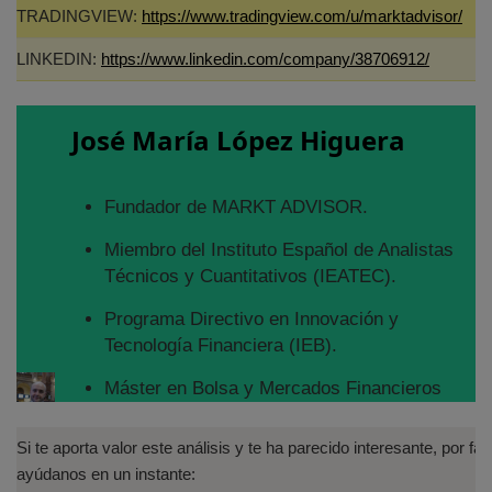
TRADINGVIEW:
https://www.tradingview.com/u/marktadvisor/
LINKEDIN:
https://www.linkedin.com/company/38706912/
José María López Higuera
Fundador de MARKT ADVISOR.
Miembro del Instituto Español de Analistas
Técnicos y Cuantitativos (IEATEC).
Programa Directivo en Innovación y
Tecnología Financiera (IEB).
Máster en Bolsa y Mercados Financieros
(IEB): Autorizado por la CNMV para el
asesoramiento financiero (MIFID II):
Si te aporta valor este análisis y te ha parecido interesante, por fav
https://www.cnmv.es/portal/Titulos-
ayúdanos en un instante: