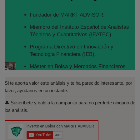
Fundador de MARKT ADVISOR.
Miembro del Instituto Español de Analistas
Técnicos y Cuantitativos (IEATEC).
Programa Directivo en Innovación y
Tecnología Financiera (IEB).
Máster en Bolsa y Mercados Financieros
(IEB): Autorizado por la CNMV para el
asesoramiento financiero (MIFID II):
Si te aporta valor este análisis y te ha parecido interesante, por
https://www.cnmv.es/portal/Titulos-
favor, ayúdanos en un instante:
Acreditados-Listado.aspx
🔔 Suscríbete y dale a la campanita para no perderte ninguno de
Especialista en Análisis Técnico y
los análisis.
Cuantitativo (IEB).
Licenciado en Informática por la Universidad
Politécnica de Madrid(UPM)