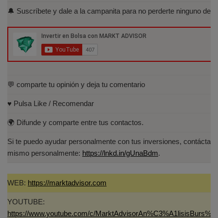
Acreditados-Listado.aspx
🔔 Suscríbete y dale a la campanita para no perderte ninguno de lo
Especialista en Análisis Técnico y
Cuantitativo (IEB).
Licenciado en Informática por la Universidad
Politécnica de Madrid(UPM)
💬 comparte tu opinión y deja tu comentario
♥️ Pulsa Like / Recomendar
🌍 Difunde y comparte entre tus contactos.
Si te puedo ayudar personalmente con tus inversiones, contáctam
mismo personalmente:
https://lnkd.in/gUnaBdm
.
WEB:
https://marktadvisor.com
YOUTUBE:
https://www.youtube.com/c/MarktAdvisorAn%C3%A1lisisBurs%C