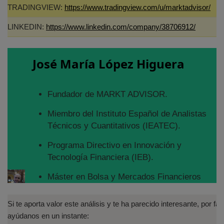
TRADINGVIEW:
https://www.tradingview.com/u/marktadvisor/
LINKEDIN:
https://www.linkedin.com/company/38706912/
José María López Higuera
Fundador de MARKT ADVISOR.
Miembro del Instituto Español de Analistas
Técnicos y Cuantitativos (IEATEC).
Programa Directivo en Innovación y
Tecnología Financiera (IEB).
Máster en Bolsa y Mercados Financieros
(IEB): Autorizado por la CNMV para el
asesoramiento financiero (MIFID II):
Si te aporta valor este análisis y te ha parecido interesante, por fav
https://www.cnmv.es/portal/Titulos-
ayúdanos en un instante: