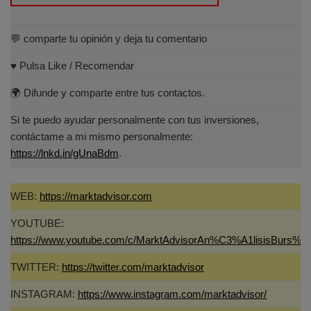
💬 comparte tu opinión y deja tu comentario
♥️ Pulsa Like / Recomendar
🌍 Difunde y comparte entre tus contactos.
Si te puedo ayudar personalmente con tus inversiones,
contáctame a mi mismo personalmente:
https://lnkd.in/gUnaBdm
.
WEB:
https://marktadvisor.com
YOUTUBE:
https://www.youtube.com/c/MarktAdvisorAn%C3%A1lisisBurs%C
TWITTER:
https://twitter.com/marktadvisor
INSTAGRAM:
https://www.instagram.com/marktadvisor/