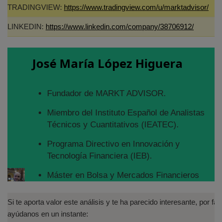
TRADINGVIEW:
https://www.tradingview.com/u/marktadvisor/
LINKEDIN:
https://www.linkedin.com/company/38706912/
José María López Higuera
Fundador de MARKT ADVISOR.
Miembro del Instituto Español de Analistas
Técnicos y Cuantitativos (IEATEC).
Programa Directivo en Innovación y
Tecnología Financiera (IEB).
Máster en Bolsa y Mercados Financieros
(IEB): Autorizado por la CNMV para el
asesoramiento financiero (MIFID II):
Si te aporta valor este análisis y te ha parecido interesante, por fav
https://www.cnmv.es/portal/Titulos-
ayúdanos en un instante: