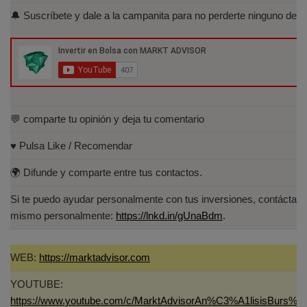
Acreditados-Listado.aspx
🔔 Suscríbete y dale a la campanita para no perderte ninguno de lo
Especialista en Análisis Técnico y
Cuantitativo (IEB).
Licenciado en Informática por la Universidad
Politécnica de Madrid(UPM)
💬 comparte tu opinión y deja tu comentario
♥️ Pulsa Like / Recomendar
🌍 Difunde y comparte entre tus contactos.
Si te puedo ayudar personalmente con tus inversiones, contáctam
mismo personalmente:
https://lnkd.in/gUnaBdm
.
WEB:
https://marktadvisor.com
YOUTUBE:
https://www.youtube.com/c/MarktAdvisorAn%C3%A1lisisBurs%C