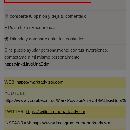
💬 comparte tu opinión y deja tu comentario
♥️ Pulsa Like / Recomendar
🌍 Difunde y comparte entre tus contactos.
Si te puedo ayudar personalmente con tus inversiones,
contáctame a mi mismo personalmente:
https://lnkd.in/gUnaBdm
.
WEB:
https://marktadvisor.com
YOUTUBE:
https://www.youtube.com/c/MarktAdvisorAn%C3%A1lisisBurs%C
TWITTER:
https://twitter.com/marktadvisor
INSTAGRAM:
https://www.instagram.com/marktadvisor/