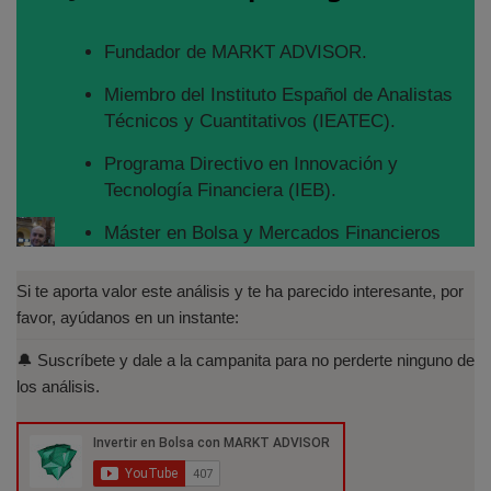
Fundador de MARKT ADVISOR.
Miembro del Instituto Español de Analistas
Técnicos y Cuantitativos (IEATEC).
Programa Directivo en Innovación y
Tecnología Financiera (IEB).
Máster en Bolsa y Mercados Financieros
(IEB): Autorizado por la CNMV para el
asesoramiento financiero (MIFID II):
Si te aporta valor este análisis y te ha parecido interesante, por
https://www.cnmv.es/portal/Titulos-
favor, ayúdanos en un instante:
Acreditados-Listado.aspx
🔔 Suscríbete y dale a la campanita para no perderte ninguno de
Especialista en Análisis Técnico y
los análisis.
Cuantitativo (IEB).
Licenciado en Informática por la Universidad
Politécnica de Madrid(UPM)