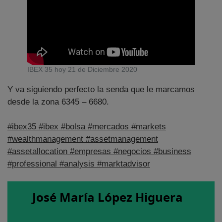
IBEX 35 hoy 21 de Diciembre 2020
Y va siguiendo perfecto la senda que le marcamos
desde la zona 6345 – 6680.
#ibex35
#ibex
#bolsa
#mercados
#markets
#wealthmanagement
#assetmanagement
#assetallocation
#empresas
#negocios
#business
#professional
#analysis
#marktadvisor
José María López Higuera