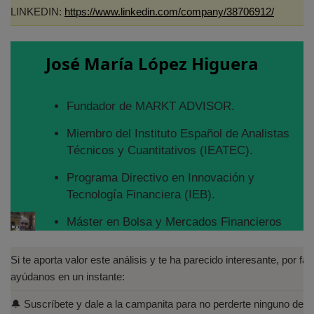
LINKEDIN:
https://www.linkedin.com/company/38706912/
José María López Higuera
Fundador de MARKT ADVISOR.
Miembro del Instituto Español de Analistas
Técnicos y Cuantitativos (IEATEC).
Programa Directivo en Innovación y
Tecnología Financiera (IEB).
Máster en Bolsa y Mercados Financieros
(IEB): Autorizado por la CNMV para el
asesoramiento financiero (MIFID II):
Si te aporta valor este análisis y te ha parecido interesante, por fav
https://www.cnmv.es/portal/Titulos-
ayúdanos en un instante:
Acreditados-Listado.aspx
🔔 Suscríbete y dale a la campanita para no perderte ninguno de lo