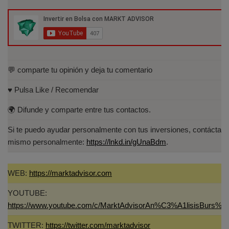
Especialista en Análisis Técnico y
Cuantitativo (IEB).
Licenciado en Informática por la Universidad
Politécnica de Madrid(UPM)
💬 comparte tu opinión y deja tu comentario
♥️ Pulsa Like / Recomendar
🌍 Difunde y comparte entre tus contactos.
Si te puedo ayudar personalmente con tus inversiones, contáctam
mismo personalmente:
https://lnkd.in/gUnaBdm
.
WEB:
https://marktadvisor.com
YOUTUBE:
https://www.youtube.com/c/MarktAdvisorAn%C3%A1lisisBurs%C
TWITTER:
https://twitter.com/marktadvisor