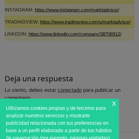
INSTAGRAM:
https://www.instagram.com/marktadvisor/
TRADINGVIEW:
https://www.tradingview.com/u/marktadvisor/
LINKEDIN:
https://www.linkedin.com/company/38706912/
Deja una respuesta
Lo siento, debes estar
conectado
para publicar un
comentario.
x
Utilizamos cookies propias y de terceros para
analizar nuestros servicios y mostrarte
publicidad relacionada con tus preferencias en
base a un perfil elaborado a partir de tus hábitos
de navegación (por ejemplo, páginas visitadas).