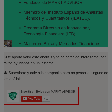
Fundador de MARKT ADVISOR.
Miembro del Instituto Español de Analistas
Técnicos y Cuantitativos (IEATEC).
Programa Directivo en Innovación y
Tecnología Financiera (IEB).
Máster en Bolsa y Mercados Financieros
(IEB): Autorizado por la CNMV para el
asesoramiento financiero (MIFID II):
Si te aporta valor este análisis y te ha parecido interesante, por
https://www.cnmv.es/portal/Titulos-
favor, ayúdanos en un instante:
Acreditados-Listado.aspx
🔔 Suscríbete y dale a la campanita para no perderte ninguno de
Especialista en Análisis Técnico y
los análisis.
Cuantitativo (IEB).
Licenciado en Informática por la Universidad
Politécnica de Madrid(UPM)