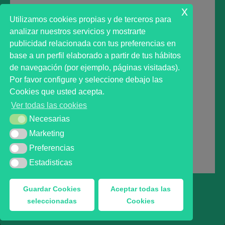
comentario.
x
Utilizamos cookies propias y de terceros para
analizar nuestros servicios y mostrarte
publicidad relacionada con tus preferencias en
base a un perfil elaborado a partir de tus hábitos
de navegación (por ejemplo, páginas visitadas).
Primer analista bursátil automatizado profesional
Por favor configure y seleccione debajo las
que ayuda a la decisión | First automated stock
Cookies que usted acepta.
markets analyst software as a desission support
Ver todas las cookies
system.
Necesarias
Necesarias
Marketing
Marketing
Preferencias
Preferencias
MARKT ADVISOR ® 2016 :: Análisis Bursátil Automaizado
de Activos Cotizados en Mercados Organizados.
Estadisticas
Estadisticas
Guardar Cookies
Aceptar todas las
seleccionadas
Cookies