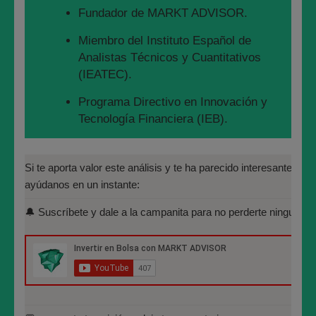
💬 comparte tu opinión y deja tu comentario
Fundador de MARKT ADVISOR.
♥️ Pulsa Like / Recomendar
Miembro del Instituto Español de
Analistas Técnicos y Cuantitativos
🌍 Difunde y comparte entre tus contactos.
(IEATEC).
Si te puedo ayudar personalmente con tus inversiones,
Programa Directivo en Innovación y
contáctame a mi mismo personalmente:
Tecnología Financiera (IEB).
https://lnkd.in/gUnaBdm
.
Máster en Bolsa y Mercados
Financieros (IEB): Autorizado por la
WEB:
https://marktadvisor.com
Si te aporta valor este análisis y te ha parecido interesante, por 
CNMV para el asesoramiento financiero
ayúdanos en un instante:
YOUTUBE:
(MIFID II):
https://www.youtube.com/c/MarktAdvisorAn%C3%A1lisisBurs%C
🔔 Suscríbete y dale a la campanita para no perderte ninguno de
https://www.cnmv.es/portal/Titulos-
Acreditados-Listado.aspx
TWITTER:
https://twitter.com/marktadvisor
Especialista en Análisis Técnico y
INSTAGRAM:
https://www.instagram.com/marktadvisor/
Cuantitativo (IEB).
TRADINGVIEW:
https://www.tradingview.com/u/marktadvisor/
Licenciado en Informática por la