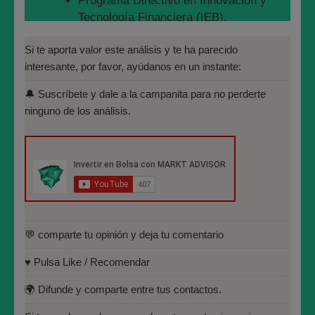
Programa Directivo en Innovación y
Tecnología Financiera (IEB).
Suerte en la operativa !!!
Máster en Bolsa y Mercados
Si te aporta valor este análisis y te ha parecido
Recuerda: 🟢 LA BOLSA A POSTERIORI NO TIENE
Financieros (IEB): Autorizado por la
interesante, por favor, ayúdanos en un instante:
SENTIDO.🟢 !!! Suerte en la operativa !!!
CNMV para el asesoramiento financiero
🔔 Suscríbete y dale a la campanita para no perderte
(MIFID II):
ninguno de los análisis.
https://www.cnmv.es/portal/Titulos-
Acreditados-Listado.aspx
Especialista en Análisis Técnico y
Cuantitativo (IEB).
Licenciado en Informática por la
Universidad Politécnica de
Madrid(UPM)
💬 comparte tu opinión y deja tu comentario
♥️ Pulsa Like / Recomendar
José María López Higuera
🌍 Difunde y comparte entre tus contactos.
Fundador de MARKT ADVISOR.