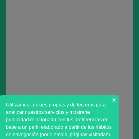
INSTAGRAM:
https://www.instagram.com/marktadvisor/
TRADINGVIEW:
https://www.tradingview.com/u/marktadvisor/
LINKEDIN:
https://www.linkedin.com/company/38706912/
Deja una respuesta
Lo siento, debes estar
conectado
para publicar un
comentario.
x
Utilizamos cookies propias y de terceros para
analizar nuestros servicios y mostrarte
publicidad relacionada con tus preferencias en
base a un perfil elaborado a partir de tus hábitos
de navegación (por ejemplo, páginas visitadas).