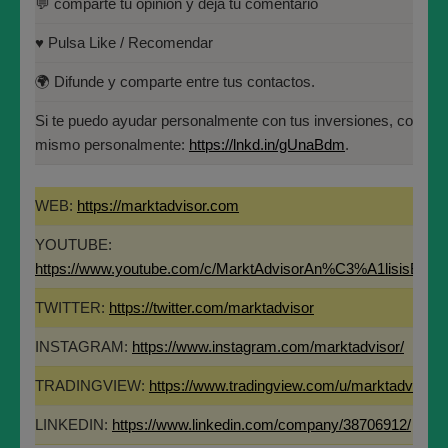
💬 comparte tu opinión y deja tu comentario
Universidad Politécnica de
LINKEDIN:
https://www.linkedin.com/company/38706912/
Madrid(UPM)
♥️ Pulsa Like / Recomendar
José María López Higuera
🌍 Difunde y comparte entre tus contactos.
Si te puedo ayudar personalmente con tus inversiones, contác
Fundador de MARKT ADVISOR.
mismo personalmente:
https://lnkd.in/gUnaBdm
.
Miembro del Instituto Español de Analistas
Técnicos y Cuantitativos (IEATEC).
WEB:
https://marktadvisor.com
Programa Directivo en Innovación y
YOUTUBE:
Tecnología Financiera (IEB).
https://www.youtube.com/c/MarktAdvisorAn%C3%A1lisisBurs
Máster en Bolsa y Mercados Financieros
TWITTER:
https://twitter.com/marktadvisor
(IEB): Autorizado por la CNMV para el
INSTAGRAM:
https://www.instagram.com/marktadvisor/
asesoramiento financiero (MIFID II):
Si te aporta valor este análisis y te ha parecido interesante, por fav
https://www.cnmv.es/portal/Titulos-
ayúdanos en un instante:
TRADINGVIEW:
https://www.tradingview.com/u/marktadvisor/
Acreditados-Listado.aspx
🔔 Suscríbete y dale a la campanita para no perderte ninguno de lo
LINKEDIN:
https://www.linkedin.com/company/38706912/
Especialista en Análisis Técnico y