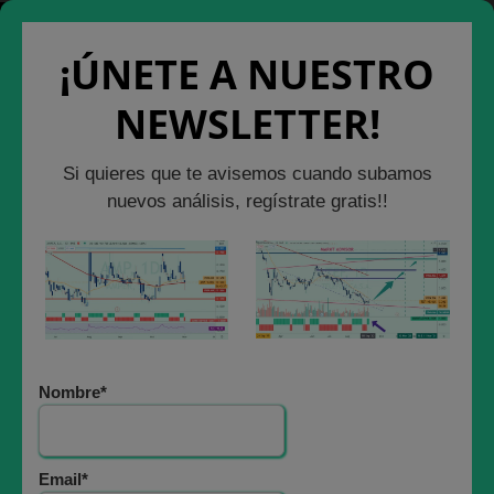
Saltar
Cerrar Ventana
Salir de la Web
al
¡ÚNETE A NUESTRO
contenido
NEWSLETTER!
ANÁLISIS BURSÁTIL
Si quieres que te avisemos cuando subamos
Las escandalosas
nuevos análisis, regístrate gratis!!
caídas del IBEX 35
HOY y los NIVELES a
vigilar por abajo
Nombre*
PARA COMPRAS
10 marzo, 2022
Email*