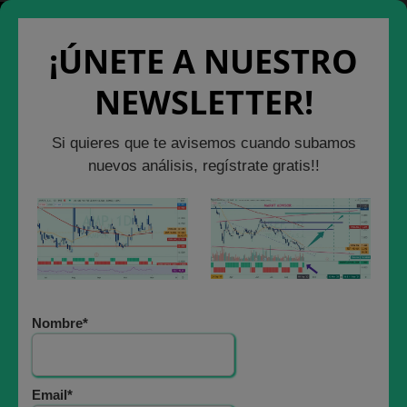
Cerrar Ventana
Salir de la Web
¡ÚNETE A NUESTRO
NEWSLETTER!
ACCIONES EUROPEAS
Si quieres que te avisemos cuando subamos
POR QUÉ SEGUIMOS
nuevos análisis, regístrate gratis!!
COMPRANDO
ACCIONES DE
LLEIDA NETWORKS
Nombre*
?
11 junio, 2023
Email*