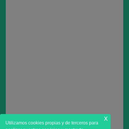
YOUTUBE:
https://www.youtube.com/c/MarktAdvisorAn%C3%A1lisisBurs%C
TWITTER:
https://twitter.com/marktadvisor
INSTAGRAM:
https://www.instagram.com/marktadvisor/
TRADINGVIEW:
https://www.tradingview.com/u/marktadvisor/
LINKEDIN:
https://www.linkedin.com/company/38706912/
Deja una respuesta
Lo siento, debes estar
conectado
para publicar un
comentario.
x
Utilizamos cookies propias y de terceros para