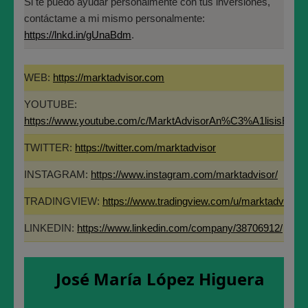
Si te puedo ayudar personalmente con tus inversiones,
FIT, la función que nos dice cómo están moviendo
contáctame a mi mismo personalmente:
los cuidadores al valor, que es esa función amarilla
https://lnkd.in/gUnaBdm
.
punteada, y que ahora mismo pasa por 2,952€ por
acción, cuando el cierre del pasado viernes fue 1,68€
y cuando esta semana vimos los 1,58€ como
WEB:
https://marktadvisor.com
mínimos de la cotización desde aquellos 11,80€ que
YOUTUBE:
fueron los máximos del 2020.
https://www.youtube.com/c/MarktAdvisorAn%C3%A1lisisBurs
TWITTER:
https://twitter.com/marktadvisor
INSTAGRAM:
https://www.instagram.com/marktadvisor/
TRADINGVIEW:
https://www.tradingview.com/u/marktadvisor/
LINKEDIN:
https://www.linkedin.com/company/38706912/
José María López Higuera