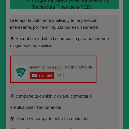
Programa Directivo en Innovación y
gráficos que sacamos con nuestro software.
El
Tecnología Financiera (IEB).
siguiente gráfico podéis ver la distribución de Cierres
Máster en Bolsa y Mercados
en LLEIDANET según cada precio cotizado, y más
Si te aporta valor este análisis y te ha parecido
Financieros (IEB): Autorizado por la
abajo la misma distribución en cuanto al Volumen
interesante, por favor, ayúdanos en un instante:
CNMV para el asesoramiento financiero
negociado en cada precio.
🔔 Suscríbete y dale a la campanita para no perderte
(MIFID II):
ninguno de los análisis.
https://www.cnmv.es/portal/Titulos-
Acreditados-Listado.aspx
Especialista en Análisis Técnico y
Cuantitativo (IEB).
Licenciado en Informática por la
Universidad Politécnica de
Madrid(UPM)
💬 comparte tu opinión y deja tu comentario
♥️ Pulsa Like / Recomendar
🌍 Difunde y comparte entre tus contactos.
Y en este gráfico vemos nuestro MARKT MAKERS