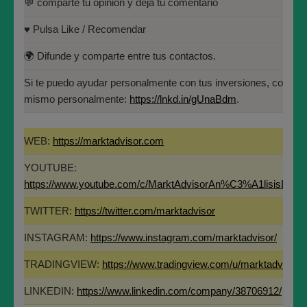
💬 comparte tu opinión y deja tu comentario
ESTRATEGIA DE INVERSIÓN
Universidad Politécnica de
Madrid(UPM)
EN LLEIDA NETWORKS
♥️ Pulsa Like / Recomendar
🌍 Difunde y comparte entre tus contactos.
Nosotros esta semana aumentamos la posición en
LLEIDANET y ya tenemos nuestra posición en 3,05€
Si te puedo ayudar personalmente con tus inversiones, contác
por acción.
mismo personalmente:
https://lnkd.in/gUnaBdm
.
Aún vamos perdiendo, porque cerró el viernes en
WEB:
https://marktadvisor.com
1,68€, pero seguimos creyendo que el precio volverá
a:
YOUTUBE:
https://www.youtube.com/c/MarktAdvisorAn%C3%A1lisisBurs
–
5.48€
que es el
38,2% de retroceso de Fibonacci
TWITTER:
https://twitter.com/marktadvisor
de todo el movimiento entre 11,80€ por acción y
los 1,58€ vistos esta semana.
INSTAGRAM:
https://www.instagram.com/marktadvisor/
– Y será mucho más fácil que el precio vuelva a los
TRADINGVIEW:
https://www.tradingview.com/u/marktadvisor/
3,53€ por acción, que corresponde al 19,1% de
LINKEDIN:
https://www.linkedin.com/company/38706912/
Fibonacci,
sin ser tan ambiciosos vamos a trabajar lo