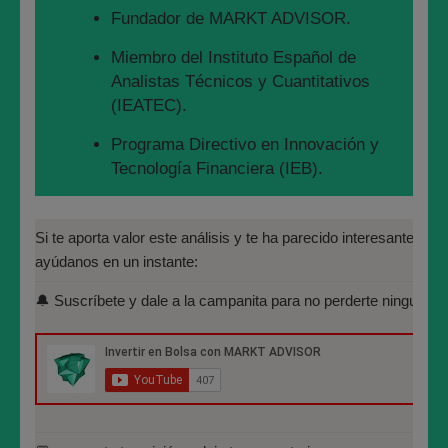
Fundador de MARKT ADVISOR.
Verán que marca 2,95€ por acción y que esa cifra ya
está muy cerca de nuestro precio de compra de
Miembro del Instituto Español de
3,05€ por acción o mejor dicho en este caso, nuestro
Analistas Técnicos y Cuantitativos
precio ya está muy cerca de ese FIT.
(IEATEC).
Programa Directivo en Innovación y
Tecnología Financiera (IEB).
Máster en Bolsa y Mercados
RENDIMIENTO EN LLEIDA
Financieros (IEB): Autorizado por la
Si te aporta valor este análisis y te ha parecido interesante, por 
NETWORKS EN DISTINTOS
CNMV para el asesoramiento financiero
ayúdanos en un instante:
(MIFID II):
ESPACIOS TEMPORALES
🔔 Suscríbete y dale a la campanita para no perderte ninguno de
https://www.cnmv.es/portal/Titulos-
Acreditados-Listado.aspx
Especialista en Análisis Técnico y
Cuantitativo (IEB).
REVISIÓN DE NUESTRA
Licenciado en Informática por la