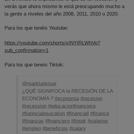
verás que ahora mismo le está preocupando mucho a
la gente a niveles del año 2008, 2011, 2010 o 2020:
Para los que tenéis Youtube:
https://youtube.com/shorts/xINYIRLWhVo?
sub_confirmation=1
Para los que teneis Tiktok:
@marktadvisor
¿QŲÉ SIGNIFOCA la RECESiÓN DE LA
ECONOMÍA ?
#ecpnomia
#recesion
#recession
#educacionfinanciera
#fianncialesucation
#financiall
#finance
#finanzas
#financiero
#fintok
#salarios
#empleo
#beneficios
#salary