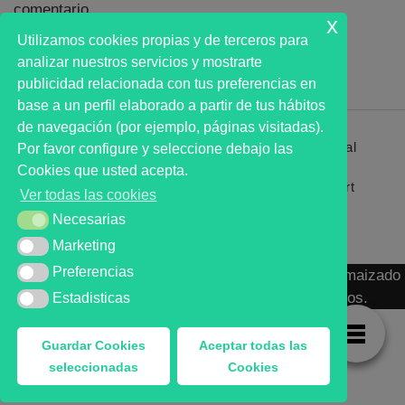
comentario.
x
Utilizamos cookies propias y de terceros para
analizar nuestros servicios y mostrarte
publicidad relacionada con tus preferencias en
base a un perfil elaborado a partir de tus hábitos
de navegación (por ejemplo, páginas visitadas).
Primer analista bursátil automatizado profesional
Por favor configure y seleccione debajo las
que ayuda a la decisión | First automated stock
Cookies que usted acepta.
markets analyst software as a desission support
Ver todas las cookies
system.
Necesarias
Necesarias
Marketing
Marketing
Preferencias
Preferencias
MARKT ADVISOR ® 2016 :: Análisis Bursátil Automaizado
de Activos Cotizados en Mercados Organizados.
Estadisticas
Estadisticas
Guardar Cookies
Aceptar todas las
seleccionadas
Cookies