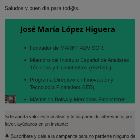
Saludos y buen día para tod@s.
José María López Higuera
Fundador de MARKT ADVISOR.
Miembro del Instituto Español de Analistas
Técnicos y Cuantitativos (IEATEC).
Programa Directivo en Innovación y
Tecnología Financiera (IEB).
Máster en Bolsa y Mercados Financieros
(IEB): Autorizado por la CNMV para el
asesoramiento financiero (MIFID II):
Si te aporta valor este análisis y te ha parecido interesante, por
https://www.cnmv.es/portal/Titulos-
favor, ayúdanos en un instante:
Acreditados-Listado.aspx
🔔 Suscríbete y dale a la campanita para no perderte ninguno de