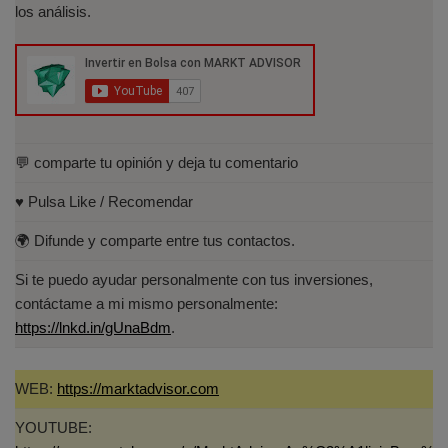
Especialista en Análisis Técnico y
los análisis.
Cuantitativo (IEB).
Licenciado en Informática por la Universidad
Politécnica de Madrid(UPM)
💬 comparte tu opinión y deja tu comentario
♥️ Pulsa Like / Recomendar
🌍 Difunde y comparte entre tus contactos.
Si te puedo ayudar personalmente con tus inversiones,
contáctame a mi mismo personalmente:
https://lnkd.in/gUnaBdm
.
WEB:
https://marktadvisor.com
YOUTUBE: