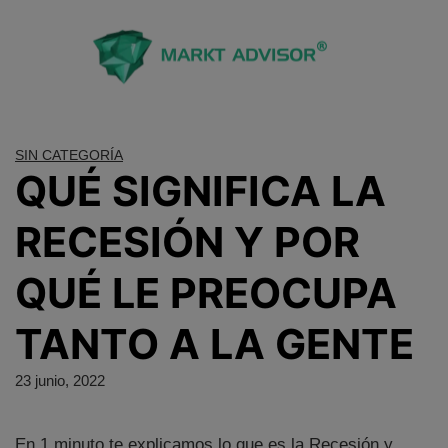
Saltar
al
contenido
SIN CATEGORÍA
QUÉ SIGNIFICA LA
RECESIÓN Y POR
QUÉ LE PREOCUPA
TANTO A LA GENTE
23 junio, 2022
En 1 minuto te explicamos lo que es la Recesión y