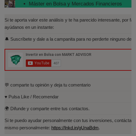
Máster en Bolsa y Mercados Financieros
(IEB): Autorizado por la CNMV para el
asesoramiento financiero (MIFID II):
Si te aporta valor este análisis y te ha parecido interesante, por fav
https://www.cnmv.es/portal/Titulos-
ayúdanos en un instante:
Acreditados-Listado.aspx
🔔 Suscríbete y dale a la campanita para no perderte ninguno de lo
Especialista en Análisis Técnico y
Cuantitativo (IEB).
Licenciado en Informática por la Universidad
Politécnica de Madrid(UPM)
💬 comparte tu opinión y deja tu comentario
♥️ Pulsa Like / Recomendar
🌍 Difunde y comparte entre tus contactos.
Si te puedo ayudar personalmente con tus inversiones, contáctam
mismo personalmente:
https://lnkd.in/gUnaBdm
.