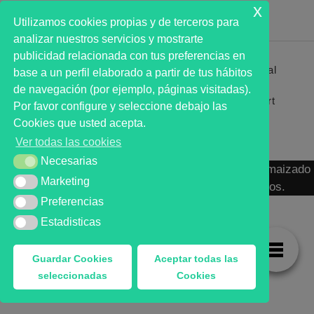
x
Utilizamos cookies propias y de terceros para
analizar nuestros servicios y mostrarte
publicidad relacionada con tus preferencias en
Primer analista bursátil automatizado profesional
base a un perfil elaborado a partir de tus hábitos
que ayuda a la decisión | First automated stock
de navegación (por ejemplo, páginas visitadas).
markets analyst software as a desission support
Por favor configure y seleccione debajo las
system.
Cookies que usted acepta.
Ver todas las cookies
Necesarias
Necesarias
MARKT ADVISOR ® 2016 :: Análisis Bursátil Automaizado
Marketing
Marketing
de Activos Cotizados en Mercados Organizados.
Preferencias
Preferencias
Estadisticas
Estadisticas
Guardar Cookies
Aceptar todas las
seleccionadas
Cookies